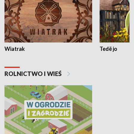
Wiatrak
Tedë jo
ROLNICTWO I WIEŚ