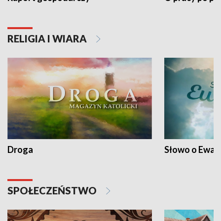
RELIGIA I WIARA
Droga
Słowo o Ewang
SPOŁECZEŃSTWO