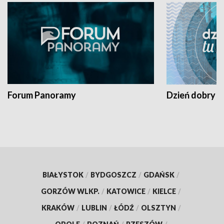
Forum Panoramy
Dzień dobry t
BIAŁYSTOK
/
BYDGOSZCZ
/
GDAŃSK
/
GORZÓW WLKP.
/
KATOWICE
/
KIELCE
/
KRAKÓW
/
LUBLIN
/
ŁÓDŹ
/
OLSZTYN
/