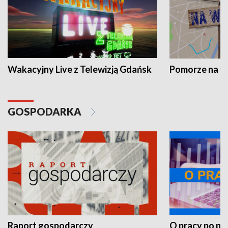
Wakacyjny Live z Telewizją Gdańsk
Pomorze na 
GOSPODARKA
Raport gospodarczy
O pracy po pr