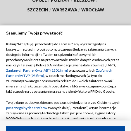
OPOLE
/
POZNAŃ
/
RZESZÓW
/
SZCZECIN
/
WARSZAWA
/
WROCŁAW
Szanujemy Twoją prywatność
Dołącz do nas:
Kliknij "Akceptuję i przechodzę do serwisu", aby wyrazić zgody na
korzystanie z technologii automatycznego śledzenia i zbierania danych,
TVP
dostęp do informacji na Twoim urządzeniu końcowym i ich
Abonament TVP
przechowywanie oraz na przetwarzanie Twoich danych osobowych przez
Regulamin TVP
nas, czyli Telewizję Polską S.A. w likwidacji (zwaną dalej również „TVP”),
Emisja w TVP
Zaufanych Partnerów z IAB* (1201 firm)
oraz pozostałych
Zaufanych
Polityka prywatności
Partnerów TVP (93 firm)
, w celach marketingowych (w tym do
Centrum informacji TVP
Moje zgody
zautomatyzowanego dopasowania reklam do Twoich zainteresowań i
mierzenia ich skuteczności) i pozostałych, które wskazujemy poniżej, a
Naziemna Telewizja Cyfrowa
Pomoc
także zgody na udostępnianie przez nas identyfikatora PPID do Google.
Sklep TVP
Biuro reklamy
Twoje dane osobowe zbierane podczas odwiedzania przez Ciebie naszych
Rada Programowa
poszczególnych serwisów
zwanych dalej „Portalem”, w tym informacje
Kontakt
zapisywane za pomocą technologii takich jak: pliki cookie, sygnalizatory
System NOS
WWW lub innych podobnych technologii umożliwiających świadczenie
dopasowanych i bezpiecznych usług, personalizację treści oraz reklam,
Informacje o nadawcy
Kanały
udostępnianie funkcji mediów społecznościowych oraz analizowanie