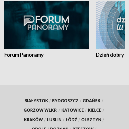
Forum Panoramy
Dzień dobry t
BIAŁYSTOK
/
BYDGOSZCZ
/
GDAŃSK
/
GORZÓW WLKP.
/
KATOWICE
/
KIELCE
/
KRAKÓW
/
LUBLIN
/
ŁÓDŹ
/
OLSZTYN
/