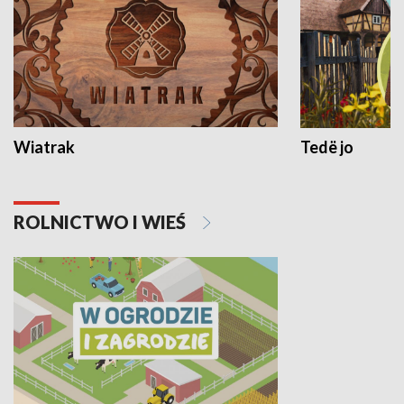
Wiatrak
Tedë jo
ROLNICTWO I WIEŚ