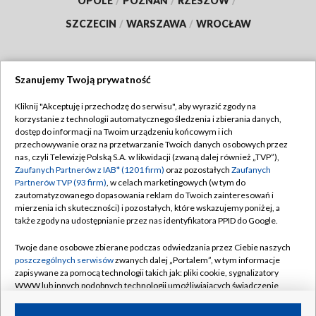
OPOLE
/
POZNAŃ
/
RZESZÓW
/
SZCZECIN
/
WARSZAWA
/
WROCŁAW
Szanujemy Twoją prywatność
Dołącz do nas:
Kliknij "Akceptuję i przechodzę do serwisu", aby wyrazić zgody na
korzystanie z technologii automatycznego śledzenia i zbierania danych,
TVP
dostęp do informacji na Twoim urządzeniu końcowym i ich
Abonament TVP
przechowywanie oraz na przetwarzanie Twoich danych osobowych przez
Regulamin TVP
nas, czyli Telewizję Polską S.A. w likwidacji (zwaną dalej również „TVP”),
Emisja w TVP
Zaufanych Partnerów z IAB* (1201 firm)
oraz pozostałych
Zaufanych
Polityka prywatności
Partnerów TVP (93 firm)
, w celach marketingowych (w tym do
Centrum informacji TVP
Moje zgody
zautomatyzowanego dopasowania reklam do Twoich zainteresowań i
mierzenia ich skuteczności) i pozostałych, które wskazujemy poniżej, a
Naziemna Telewizja Cyfrowa
Pomoc
także zgody na udostępnianie przez nas identyfikatora PPID do Google.
Sklep TVP
Biuro reklamy
Twoje dane osobowe zbierane podczas odwiedzania przez Ciebie naszych
Rada Programowa
poszczególnych serwisów
zwanych dalej „Portalem”, w tym informacje
Kontakt
zapisywane za pomocą technologii takich jak: pliki cookie, sygnalizatory
System NOS
WWW lub innych podobnych technologii umożliwiających świadczenie
dopasowanych i bezpiecznych usług, personalizację treści oraz reklam,
Informacje o nadawcy
Kanały
udostępnianie funkcji mediów społecznościowych oraz analizowanie