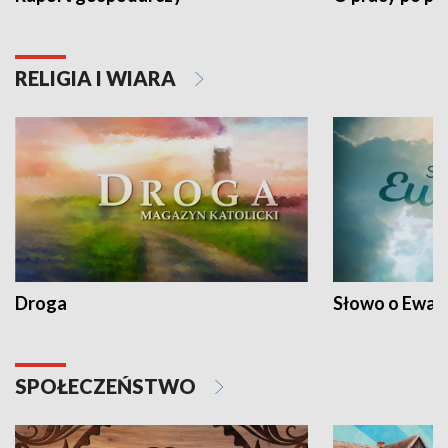
RELIGIA I WIARA
Droga
Słowo o Ewang
SPOŁECZEŃSTWO