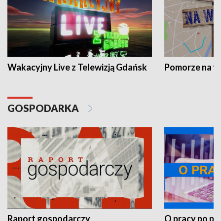
Wakacyjny Live z Telewizją Gdańsk
Pomorze na 
GOSPODARKA
Raport gospodarczy
O pracy po pr