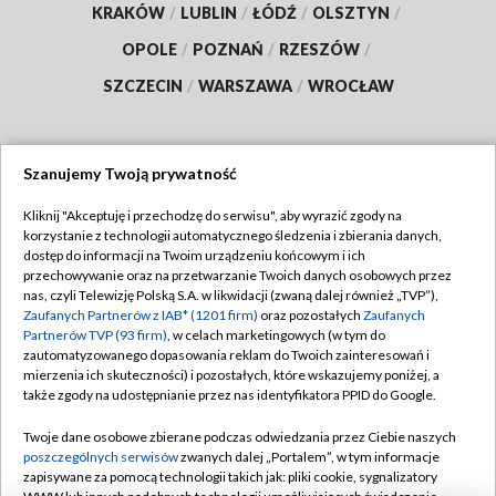
KRAKÓW
/
LUBLIN
/
ŁÓDŹ
/
OLSZTYN
/
OPOLE
/
POZNAŃ
/
RZESZÓW
/
SZCZECIN
/
WARSZAWA
/
WROCŁAW
Szanujemy Twoją prywatność
Dołącz do nas:
Kliknij "Akceptuję i przechodzę do serwisu", aby wyrazić zgody na
korzystanie z technologii automatycznego śledzenia i zbierania danych,
TVP
dostęp do informacji na Twoim urządzeniu końcowym i ich
Abonament TVP
przechowywanie oraz na przetwarzanie Twoich danych osobowych przez
Regulamin TVP
nas, czyli Telewizję Polską S.A. w likwidacji (zwaną dalej również „TVP”),
Emisja w TVP
Polityka prywatności
Zaufanych Partnerów z IAB* (1201 firm)
oraz pozostałych
Zaufanych
Partnerów TVP (93 firm)
, w celach marketingowych (w tym do
Centrum informacji TVP
Moje zgody
zautomatyzowanego dopasowania reklam do Twoich zainteresowań i
mierzenia ich skuteczności) i pozostałych, które wskazujemy poniżej, a
Naziemna Telewizja Cyfrowa
Pomoc
także zgody na udostępnianie przez nas identyfikatora PPID do Google.
Sklep TVP
Biuro reklamy
Twoje dane osobowe zbierane podczas odwiedzania przez Ciebie naszych
Rada Programowa
Kontakt
poszczególnych serwisów
zwanych dalej „Portalem”, w tym informacje
zapisywane za pomocą technologii takich jak: pliki cookie, sygnalizatory
System NOS