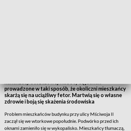
Mieszkańcy Kartuz skarżą się na uciążliwy fetor
Od wtorku na podwórku przy ulicy Mściwoja II w
Kartuzach trwają prace związane z instalacją
kanalizacji deszczowej. Roboty są jednak
prowadzone w taki sposób, że okoliczni mieszkańcy
skarżą się na uciążliwy fetor. Martwią się o własne
zdrowie i boją się skażenia środowiska
Problem mieszkańców budynku przy ulicy Mściwoja II
zaczął się we wtorkowe popołudnie. Podwórko przed ich
oknami zamieniło się w wykopalisko. Mieszkańcy tłumaczą,