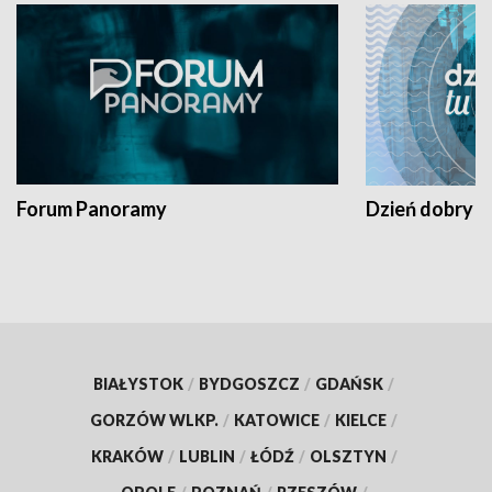
Forum Panoramy
Dzień dobry t
BIAŁYSTOK
/
BYDGOSZCZ
/
GDAŃSK
/
GORZÓW WLKP.
/
KATOWICE
/
KIELCE
/
KRAKÓW
/
LUBLIN
/
ŁÓDŹ
/
OLSZTYN
/