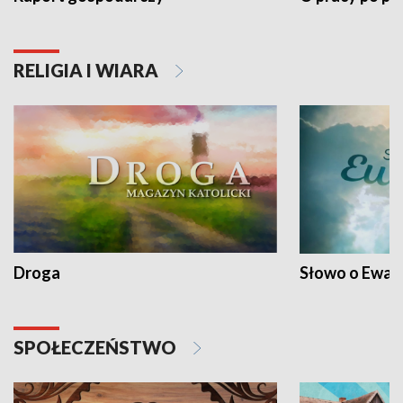
RELIGIA I WIARA
Droga
Słowo o Ewang
SPOŁECZEŃSTWO