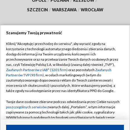
OPOLE
/
POZNAŃ
/
RZESZÓW
/
SZCZECIN
/
WARSZAWA
/
WROCŁAW
Szanujemy Twoją prywatność
Dołącz do nas:
Kliknij "Akceptuję i przechodzę do serwisu", aby wyrazić zgody na
korzystanie z technologii automatycznego śledzenia i zbierania danych,
TVP
dostęp do informacji na Twoim urządzeniu końcowym i ich
Abonament TVP
przechowywanie oraz na przetwarzanie Twoich danych osobowych przez
Regulamin TVP
nas, czyli Telewizję Polską S.A. w likwidacji (zwaną dalej również „TVP”),
Emisja w TVP
Zaufanych Partnerów z IAB* (1201 firm)
oraz pozostałych
Zaufanych
Polityka prywatności
Partnerów TVP (93 firm)
, w celach marketingowych (w tym do
Centrum informacji TVP
Moje zgody
zautomatyzowanego dopasowania reklam do Twoich zainteresowań i
mierzenia ich skuteczności) i pozostałych, które wskazujemy poniżej, a
Naziemna Telewizja Cyfrowa
Pomoc
także zgody na udostępnianie przez nas identyfikatora PPID do Google.
Sklep TVP
Biuro reklamy
Twoje dane osobowe zbierane podczas odwiedzania przez Ciebie naszych
Rada Programowa
poszczególnych serwisów
zwanych dalej „Portalem”, w tym informacje
Kontakt
zapisywane za pomocą technologii takich jak: pliki cookie, sygnalizatory
System NOS
WWW lub innych podobnych technologii umożliwiających świadczenie
dopasowanych i bezpiecznych usług, personalizację treści oraz reklam,
Informacje o nadawcy
Kanały
udostępnianie funkcji mediów społecznościowych oraz analizowanie