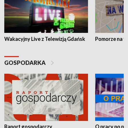
Wakacyjny Live z Telewizją Gdańsk
Pomorze na 
GOSPODARKA
Raport gospodarczy
O pracy po pr