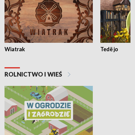
Wiatrak
Tedë jo
ROLNICTWO I WIEŚ