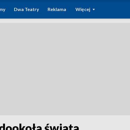
amy
Dwa Teatry
Reklama
Więcej
s dookoła świata