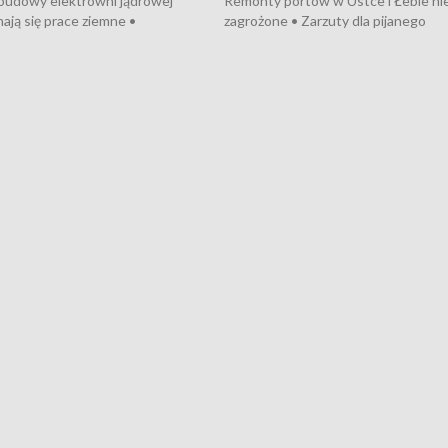
 budowy elektrowni jądrowej
Remonty portów w Ustce i Łebie ni
ają się prace ziemne •
zagrożone • Zarzuty dla pijanego
o umowę na budowę obwodnicy
kierowcy ciągnika • Protest
u Gdańskiego • Za kilka dni
poszkodowanych przez dewelopera
e ORP „Wicher” • 18 milionów
Gdyni • Milion zł dla dzieci z UCK od
a inwestycje w szkołach w Rumi
Cancer Fighters • Efekty wpisu Gdy
owie • Nowy sprzęt
Listę UNESCO • Kaszubscy kuczerz
iczny dla Puckiego Szpitala • Na
witali Tour de Pologne
znów rekordowe upały