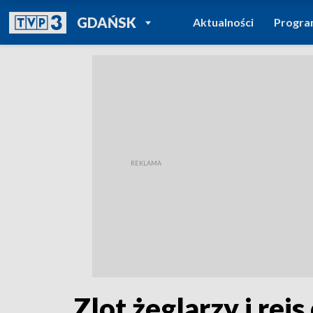
POWRÓT DO
GDAŃSK
Aktualności
Progr
TVP REGIONY
Zlot żeglarzy i rej