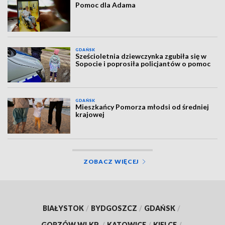
Pomoc dla Adama
GDAŃSK
Sześcioletnia dziewczynka zgubiła się w
Sopocie i poprosiła policjantów o pomoc
GDAŃSK
Mieszkańcy Pomorza młodsi od średniej
krajowej
ZOBACZ WIĘCEJ
BIAŁYSTOK
/
BYDGOSZCZ
/
GDAŃSK
/
GORZÓW WLKP.
/
KATOWICE
/
KIELCE
/