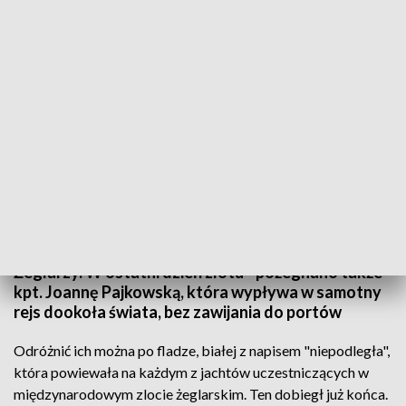
Zlot żeglarzy i rejs dookoła świata
Na co dzień mieszkają poza granicami Polski, do
Gdyni przypłynęliby uczcić 100-lecie odzyskania
przez Polskę niepodległości. Żeglarze związani z
Polonią uczestniczyli w Międzynarodowym Zlocie
Żeglarzy. W ostatni dzień zlotu - pożegnano także
kpt. Joannę Pajkowską, która wypływa w samotny
rejs dookoła świata, bez zawijania do portów
Odróżnić ich można po fladze, białej z napisem "niepodległa",
która powiewała na każdym z jachtów uczestniczących w
międzynarodowym zlocie żeglarskim. Ten dobiegł już końca.