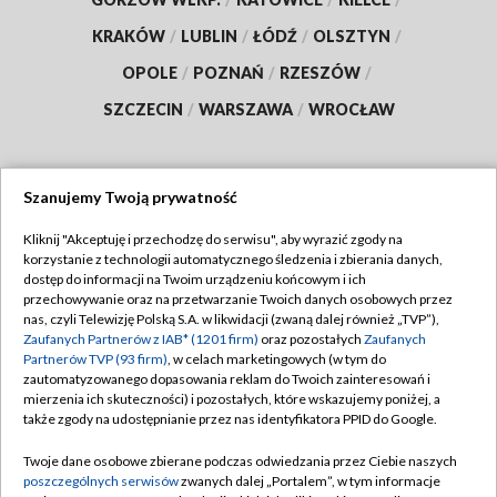
KRAKÓW
/
LUBLIN
/
ŁÓDŹ
/
OLSZTYN
/
OPOLE
/
POZNAŃ
/
RZESZÓW
/
SZCZECIN
/
WARSZAWA
/
WROCŁAW
Szanujemy Twoją prywatność
Dołącz do nas:
Kliknij "Akceptuję i przechodzę do serwisu", aby wyrazić zgody na
korzystanie z technologii automatycznego śledzenia i zbierania danych,
TVP
dostęp do informacji na Twoim urządzeniu końcowym i ich
Abonament TVP
przechowywanie oraz na przetwarzanie Twoich danych osobowych przez
Regulamin TVP
nas, czyli Telewizję Polską S.A. w likwidacji (zwaną dalej również „TVP”),
Emisja w TVP
Polityka prywatności
Zaufanych Partnerów z IAB* (1201 firm)
oraz pozostałych
Zaufanych
Partnerów TVP (93 firm)
, w celach marketingowych (w tym do
Centrum informacji TVP
Moje zgody
zautomatyzowanego dopasowania reklam do Twoich zainteresowań i
mierzenia ich skuteczności) i pozostałych, które wskazujemy poniżej, a
Naziemna Telewizja Cyfrowa
Pomoc
także zgody na udostępnianie przez nas identyfikatora PPID do Google.
Sklep TVP
Biuro reklamy
Twoje dane osobowe zbierane podczas odwiedzania przez Ciebie naszych
Rada Programowa
Kontakt
poszczególnych serwisów
zwanych dalej „Portalem”, w tym informacje