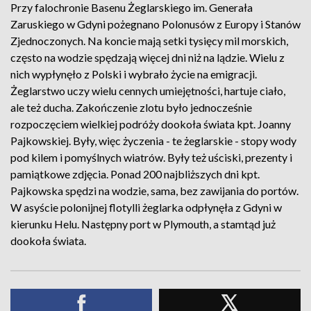
Przy falochronie Basenu Żeglarskiego im. Generała
Zaruskiego w Gdyni pożegnano Polonusów z Europy i Stanów
Zjednoczonych. Na koncie mają setki tysięcy mil morskich,
często na wodzie spędzają więcej dni niż na lądzie. Wielu z
nich wypłynęło z Polski i wybrało życie na emigracji.
Żeglarstwo uczy wielu cennych umiejętności, hartuje ciało,
ale też ducha. Zakończenie zlotu było jednocześnie
rozpoczęciem wielkiej podróży dookoła świata kpt. Joanny
Pajkowskiej. Były, więc życzenia - te żeglarskie - stopy wody
pod kilem i pomyślnych wiatrów. Były też uściski, prezenty i
pamiątkowe zdjęcia. Ponad 200 najbliższych dni kpt.
Pajkowska spędzi na wodzie, sama, bez zawijania do portów.
W asyście polonijnej flotylli żeglarka odpłynęła z Gdyni w
kierunku Helu. Następny port w Plymouth, a stamtąd już
dookoła świata.