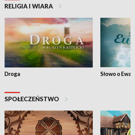
RELIGIA I WIARA
Droga
Słowo o Ewang
SPOŁECZEŃSTWO