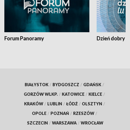
Forum Panoramy
Dzień dobry t
BIAŁYSTOK
/
BYDGOSZCZ
/
GDAŃSK
/
GORZÓW WLKP.
/
KATOWICE
/
KIELCE
/
KRAKÓW
/
LUBLIN
/
ŁÓDŹ
/
OLSZTYN
/
OPOLE
/
POZNAŃ
/
RZESZÓW
/
SZCZECIN
/
WARSZAWA
/
WROCŁAW