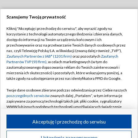
Szanujemy Twoją prywatność
Dołącz do nas:
Kliknij "Akceptuję i przechodzę do serwisu", aby wyrazić zgody na
korzystanie z technologii automatycznego śledzenia i zbierania danych,
TVP
dostęp do informacji na Twoim urządzeniu końcowym i ich
Abonament TVP
przechowywanie oraz na przetwarzanie Twoich danych osobowych przez
Regulamin TVP
nas, czyli Telewizję Polską S.A. w likwidacji (zwaną dalej również „TVP”),
Emisja w TVP
Zaufanych Partnerów z IAB* (1201 firm)
oraz pozostałych
Zaufanych
Polityka prywatności
Partnerów TVP (93 firm)
, w celach marketingowych (w tym do
Centrum informacji TVP
Moje zgody
zautomatyzowanego dopasowania reklam do Twoich zainteresowań i
mierzenia ich skuteczności) i pozostałych, które wskazujemy poniżej, a
Naziemna Telewizja Cyfrowa
Pomoc
także zgody na udostępnianie przez nas identyfikatora PPID do Google.
Sklep TVP
Biuro reklamy
Twoje dane osobowe zbierane podczas odwiedzania przez Ciebie naszych
Rada Programowa
poszczególnych serwisów
zwanych dalej „Portalem”, w tym informacje
Kontakt
zapisywane za pomocą technologii takich jak: pliki cookie, sygnalizatory
System NOS
WWW lub innych podobnych technologii umożliwiających świadczenie
dopasowanych i bezpiecznych usług, personalizację treści oraz reklam,
Informacje o nadawcy
Kanały
udostępnianie funkcji mediów społecznościowych oraz analizowanie
Akceptuję i przechodzę do serwisu
ruchu w Internecie.
Program dla prasy
©2026 Telewizja Polska S.A. w likwidacji
Biuro Reklamy
Twoje dane osobowe zbierane podczas odwiedzania przez Ciebie
Ustawienia zaawansowane