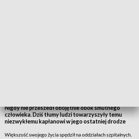
Ostatnie pożegnanie pallotyna Tadeusza Płonki
102-letni ksiądz Tadeusz Płonka - był najstarszym
pallotynem w Polsce. Urodził się dokładnie w dzień
służby zdrowia i to jej się poświęcił. Większość
swojego życia posługiwał przy chorych. Uwielbiany
przez pacjentów, lekarzy i personel medyczny.
Nigdy nie przeszedł obojętnie obok smutnego
człowieka. Dziś tłumy ludzi towarzyszyły temu
niezwykłemu kapłanowi w jego ostatniej drodze
Większość swojego życia spędził na oddziałach szpitalnych.