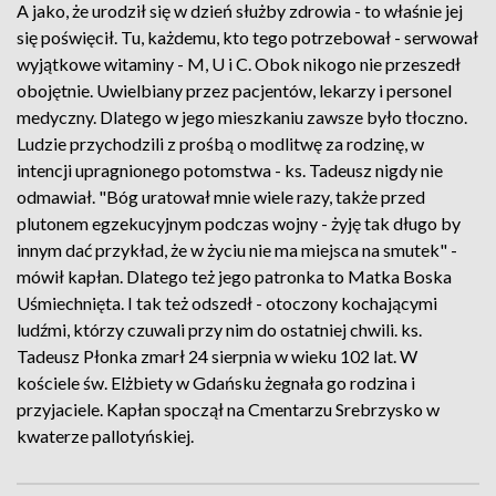
A jako, że urodził się w dzień służby zdrowia - to właśnie jej
się poświęcił. Tu, każdemu, kto tego potrzebował - serwował
wyjątkowe witaminy - M, U i C. Obok nikogo nie przeszedł
obojętnie. Uwielbiany przez pacjentów, lekarzy i personel
medyczny. Dlatego w jego mieszkaniu zawsze było tłoczno.
Ludzie przychodzili z prośbą o modlitwę za rodzinę, w
intencji upragnionego potomstwa - ks. Tadeusz nigdy nie
odmawiał. "Bóg uratował mnie wiele razy, także przed
plutonem egzekucyjnym podczas wojny - żyję tak długo by
innym dać przykład, że w życiu nie ma miejsca na smutek" -
mówił kapłan. Dlatego też jego patronka to Matka Boska
Uśmiechnięta. I tak też odszedł - otoczony kochającymi
ludźmi, którzy czuwali przy nim do ostatniej chwili. ks.
Tadeusz Płonka zmarł 24 sierpnia w wieku 102 lat. W
kościele św. Elżbiety w Gdańsku żegnała go rodzina i
przyjaciele. Kapłan spoczął na Cmentarzu Srebrzysko w
kwaterze pallotyńskiej.