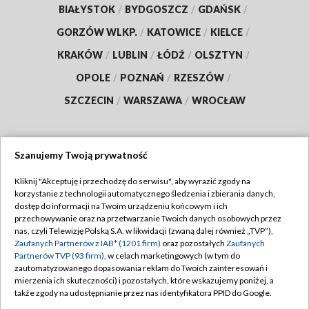
BIAŁYSTOK
/
BYDGOSZCZ
/
GDAŃSK
/
GORZÓW WLKP.
/
KATOWICE
/
KIELCE
/
KRAKÓW
/
LUBLIN
/
ŁÓDŹ
/
OLSZTYN
/
OPOLE
/
POZNAŃ
/
RZESZÓW
/
SZCZECIN
/
WARSZAWA
/
WROCŁAW
Szanujemy Twoją prywatność
Dołącz do nas:
Kliknij "Akceptuję i przechodzę do serwisu", aby wyrazić zgody na
korzystanie z technologii automatycznego śledzenia i zbierania danych,
TVP
dostęp do informacji na Twoim urządzeniu końcowym i ich
Abonament TVP
przechowywanie oraz na przetwarzanie Twoich danych osobowych przez
Regulamin TVP
nas, czyli Telewizję Polską S.A. w likwidacji (zwaną dalej również „TVP”),
Emisja w TVP
Polityka prywatności
Zaufanych Partnerów z IAB* (1201 firm)
oraz pozostałych
Zaufanych
Partnerów TVP (93 firm)
, w celach marketingowych (w tym do
Centrum informacji TVP
Moje zgody
zautomatyzowanego dopasowania reklam do Twoich zainteresowań i
mierzenia ich skuteczności) i pozostałych, które wskazujemy poniżej, a
Naziemna Telewizja Cyfrowa
Pomoc
także zgody na udostępnianie przez nas identyfikatora PPID do Google.
Sklep TVP