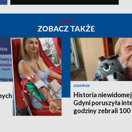
ZOBACZ TAKŻE
GDAŃSK
Historia niewidomej
nych
Gdyni poruszyła in
godziny zebrali 100 t
poleci do Australii