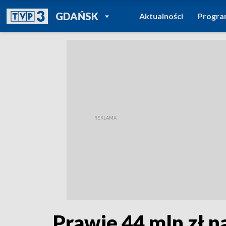
POWRÓT DO
GDAŃSK
Aktualności
Progr
TVP REGIONY
Prawie 44 mln zł 