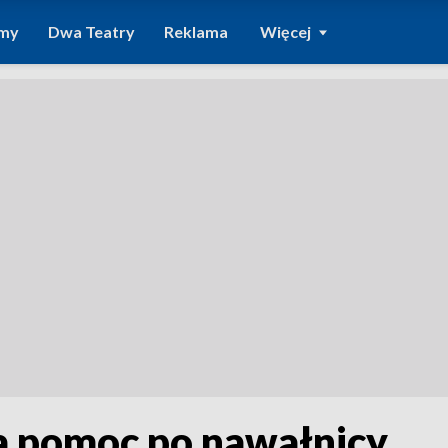
amy
Dwa Teatry
Reklama
Więcej
na pomoc po nawałnicy