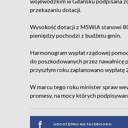
wojewódzkim w Gdańsku podpisana zos
przekazaniu dotacji.
Wysokość dotacji z MSWiA stanowi 80
pieniędzy pochodzi z budżetu gmin.
Harmonogram wypłat rządowej pomocy 
do poszkodowanych przez nawałnicę pow
przyszłym roku zaplanowano wypłatę 2
W marcu tego roku minister spraw wew
promesy, na mocy których podpisywane
UDOSTĘPNIJ NA FACEBOOKU