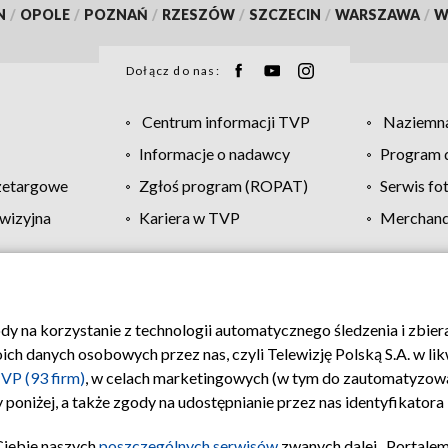
N
/
OPOLE
/
POZNAŃ
/
RZESZÓW
/
SZCZECIN
/
WARSZAWA
/
W
Dołącz do nas:
Centrum informacji TVP
Naziemna
Informacje o nadawcy
Program d
zetargowe
Zgłoś program (ROPAT)
Serwis fo
wizyjna
Kariera w TVP
Merchandi
Polityka prywatności
Moje zgody
Pomoc
Biuro re
ody na korzystanie z technologii automatycznego śledzenia i zbie
 danych osobowych przez nas, czyli Telewizję Polską S.A. w likw
VP (93 firm)
, w celach marketingowych (w tym do zautomatyzow
 poniżej, a także zgody na udostępnianie przez nas identyfikator
Ciebie naszych
poszczególnych serwisów
zwanych dalej „Portalem