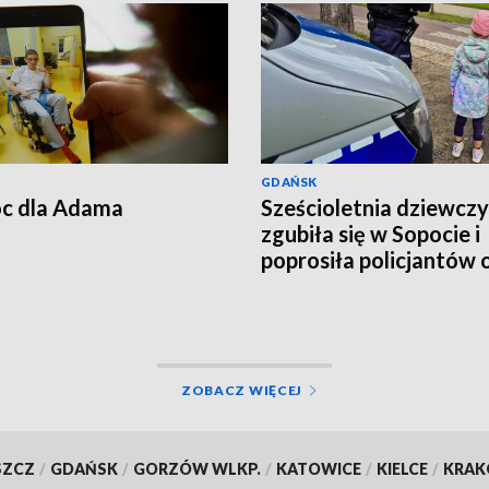
GDAŃSK
c dla Adama
Sześcioletnia dziewcz
zgubiła się w Sopocie i
poprosiła policjantów 
pomoc
ZOBACZ WIĘCEJ
SZCZ
/
GDAŃSK
/
GORZÓW WLKP.
/
KATOWICE
/
KIELCE
/
KRA