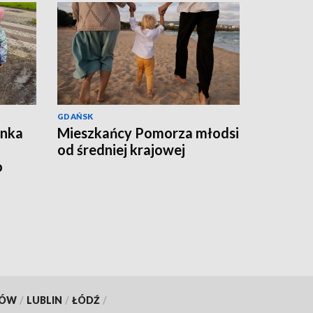
GDAŃSK
ynka
Mieszkańcy Pomorza młodsi
od średniej krajowej
o
KÓW
/
LUBLIN
/
ŁÓDŹ
/