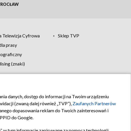
ROCŁAW
 Telewizja Cyfrowa
Sklep TVP
la prasy
tograficzny
sing (znaki)
klamy
Kontakt
rania danych, dostęp do informacji na Twoim urządzeniu
idacji (zwaną dalej również „TVP”),
Zaufanych Partnerów
anego dopasowania reklam do Twoich zainteresowań i
a PPID do Google.
”, w tym informacje zapisywane za pomocą technologii