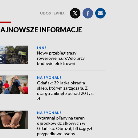
UDOSTĘPNIJ:
AJNOWSZE INFORMACJE
INNE
Nowy przebieg trasy
rowerowej EuroVelo przy
budowie elektrowni
NA SYGNALE
Gdańsk: 39-latka okradła
sklep, którym zarządzała. Z
utargu zniknęło ponad 20 tys.
zł
NA SYGNALE
Wtargnął pijany na teren
ogródków działkowych w
Gdańsku. Obrażał, bił i...gryzł
przypadkowe osoby