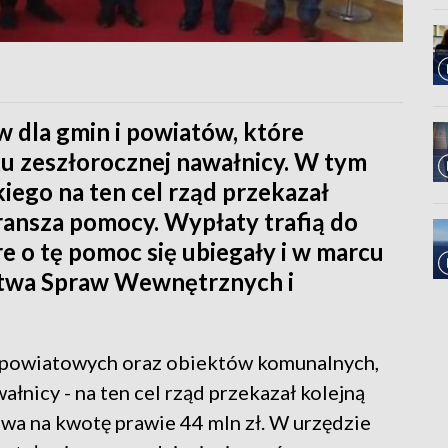
 dla gmin i powiatów, które
u zeszłorocznej nawałnicy. W tym
ego na ten cel rząd przekazał
transza pomocy. Wypłaty trafią do
e o tę pomoc się ubiegały i w marcu
stwa Spraw Wewnętrznych i
 powiatowych oraz obiektów komunalnych,
łnicy - na ten cel rząd przekazał kolejną
ewa na kwotę prawie 44 mln zł. W urzędzie