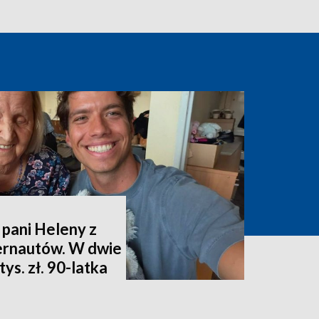
 pani Heleny z
ternautów. W dwie
ys. zł. 90-latka