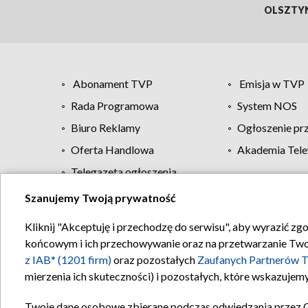
OLSZTY
Abonament TVP
Emisja w TVP
Rada Programowa
System NOS
Biuro Reklamy
Ogłoszenie pr
Oferta Handlowa
Akademia Tele
Telegazeta ogłoszenia
Szanujemy Twoją prywatność
Regulamin TVP
Kliknij "Akceptuję i przechodzę do serwisu", aby wyrazić zg
końcowym i ich przechowywanie oraz na przetwarzanie Twoich
z IAB* (1201 firm)
oraz pozostałych
Zaufanych Partnerów T
mierzenia ich skuteczności) i pozostałych, które wskazujemy
Twoje dane osobowe zbierane podczas odwiedzania przez 