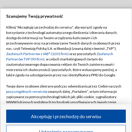
Szanujemy Twoją prywatność
Dołącz do nas:
Kliknij "Akceptuję i przechodzę do serwisu", aby wyrazić zgody na
korzystanie z technologii automatycznego śledzenia i zbierania danych,
TVP
dostęp do informacji na Twoim urządzeniu końcowym i ich
Abonament TVP
przechowywanie oraz na przetwarzanie Twoich danych osobowych przez
Regulamin TVP
nas, czyli Telewizję Polską S.A. w likwidacji (zwaną dalej również „TVP”),
Emisja w TVP
Zaufanych Partnerów z IAB* (1201 firm)
oraz pozostałych
Zaufanych
Polityka prywatności
Partnerów TVP (93 firm)
, w celach marketingowych (w tym do
Centrum informacji TVP
Moje zgody
zautomatyzowanego dopasowania reklam do Twoich zainteresowań i
mierzenia ich skuteczności) i pozostałych, które wskazujemy poniżej, a
Naziemna Telewizja Cyfrowa
Pomoc
także zgody na udostępnianie przez nas identyfikatora PPID do Google.
Sklep TVP
Biuro reklamy
Twoje dane osobowe zbierane podczas odwiedzania przez Ciebie naszych
Rada Programowa
poszczególnych serwisów
zwanych dalej „Portalem”, w tym informacje
Kontakt
zapisywane za pomocą technologii takich jak: pliki cookie, sygnalizatory
System NOS
WWW lub innych podobnych technologii umożliwiających świadczenie
dopasowanych i bezpiecznych usług, personalizację treści oraz reklam,
Informacje o nadawcy
Kanały
udostępnianie funkcji mediów społecznościowych oraz analizowanie
Akceptuję i przechodzę do serwisu
ruchu w Internecie.
Program dla prasy
©2026 Telewizja Polska S.A. w likwidacji
Biuro Reklamy
Twoje dane osobowe zbierane podczas odwiedzania przez Ciebie
Ustawienia zaawansowane