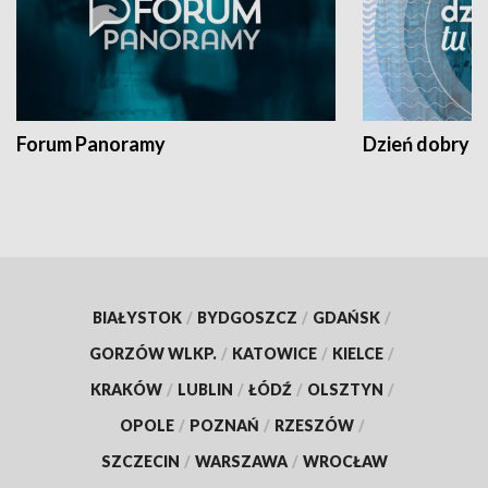
Forum Panoramy
Dzień dobry t
BIAŁYSTOK
/
BYDGOSZCZ
/
GDAŃSK
/
GORZÓW WLKP.
/
KATOWICE
/
KIELCE
/
KRAKÓW
/
LUBLIN
/
ŁÓDŹ
/
OLSZTYN
/
OPOLE
/
POZNAŃ
/
RZESZÓW
/
SZCZECIN
/
WARSZAWA
/
WROCŁAW