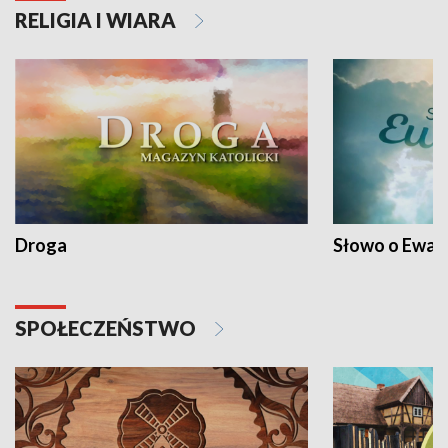
RELIGIA I WIARA
Droga
Słowo o Ewang
SPOŁECZEŃSTWO