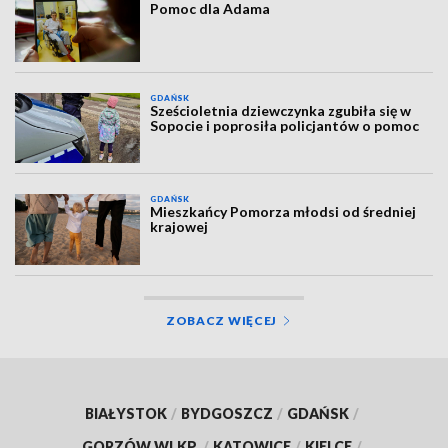
Pomoc dla Adama
GDAŃSK
Sześcioletnia dziewczynka zgubiła się w
Sopocie i poprosiła policjantów o pomoc
GDAŃSK
Mieszkańcy Pomorza młodsi od średniej
krajowej
ZOBACZ WIĘCEJ
BIAŁYSTOK
/
BYDGOSZCZ
/
GDAŃSK
/
GORZÓW WLKP.
/
KATOWICE
/
KIELCE
/