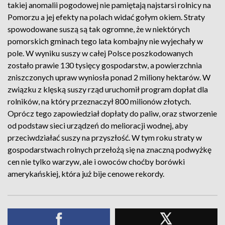
takiej anomalii pogodowej nie pamiętają najstarsi rolnicy na
Pomorzu a jej efekty na polach widać gołym okiem. Straty
spowodowane suszą są tak ogromne, że w niektórych
pomorskich gminach tego lata kombajny nie wyjechały w
pole. W wyniku suszy w całej Polsce poszkodowanych
zostało prawie 130 tysięcy gospodarstw, a powierzchnia
zniszczonych upraw wyniosła ponad 2 miliony hektarów. W
związku z klęską suszy rząd uruchomił program dopłat dla
rolników, na który przeznaczył 800 milionów złotych.
Oprócz tego zapowiedział dopłaty do paliw, oraz stworzenie
od podstaw sieci urządzeń do melioracji wodnej, aby
przeciwdziałać suszy na przyszłość. W tym roku straty w
gospodarstwach rolnych przełożą się na znaczną podwyżkę
cen nie tylko warzyw, ale i owoców choćby borówki
amerykańskiej, która już bije cenowe rekordy.