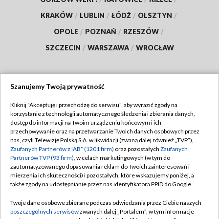
KRAKÓW
/
LUBLIN
/
ŁÓDŹ
/
OLSZTYN
/
OPOLE
/
POZNAŃ
/
RZESZÓW
/
SZCZECIN
/
WARSZAWA
/
WROCŁAW
Szanujemy Twoją prywatność
Dołącz do nas:
Kliknij "Akceptuję i przechodzę do serwisu", aby wyrazić zgody na
korzystanie z technologii automatycznego śledzenia i zbierania danych,
TVP
dostęp do informacji na Twoim urządzeniu końcowym i ich
Abonament TVP
przechowywanie oraz na przetwarzanie Twoich danych osobowych przez
Regulamin TVP
nas, czyli Telewizję Polską S.A. w likwidacji (zwaną dalej również „TVP”),
Emisja w TVP
Polityka prywatności
Zaufanych Partnerów z IAB* (1201 firm)
oraz pozostałych
Zaufanych
Partnerów TVP (93 firm)
, w celach marketingowych (w tym do
Centrum informacji TVP
Moje zgody
zautomatyzowanego dopasowania reklam do Twoich zainteresowań i
mierzenia ich skuteczności) i pozostałych, które wskazujemy poniżej, a
Naziemna Telewizja Cyfrowa
Pomoc
także zgody na udostępnianie przez nas identyfikatora PPID do Google.
Sklep TVP
Biuro reklamy
Twoje dane osobowe zbierane podczas odwiedzania przez Ciebie naszych
Rada Programowa
Kontakt
poszczególnych serwisów
zwanych dalej „Portalem”, w tym informacje