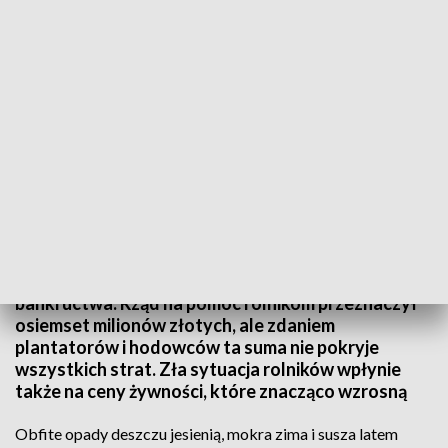
Trudna sytuacja pomorskich rolników po suszy
Nawet siedemdziesiąt procent upraw na Pomorzu
stracili rolnicy przez tegoroczną suszę, przez co
wiele gospodarstw znalazło się na skraju
bankructwa. Rząd na pomoc rolnikom przeznaczył
osiemset milionów złotych, ale zdaniem
plantatorów i hodowców ta suma nie pokryje
wszystkich strat. Zła sytuacja rolników wpłynie
także na ceny żywności, które znacząco wzrosną
Obfite opady deszczu jesienią, mokra zima i susza latem