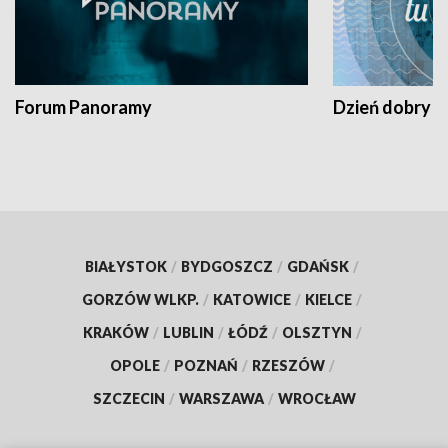
Forum Panoramy
Dzień dobry t
BIAŁYSTOK
/
BYDGOSZCZ
/
GDAŃSK
/
GORZÓW WLKP.
/
KATOWICE
/
KIELCE
/
KRAKÓW
/
LUBLIN
/
ŁÓDŹ
/
OLSZTYN
/
OPOLE
/
POZNAŃ
/
RZESZÓW
/
SZCZECIN
/
WARSZAWA
/
WROCŁAW