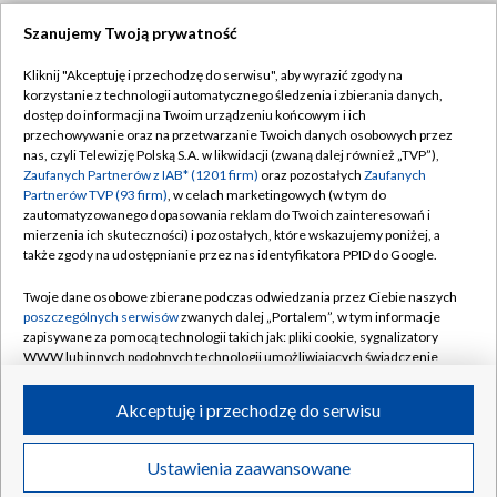
Szanujemy Twoją prywatność
Dołącz do nas:
Kliknij "Akceptuję i przechodzę do serwisu", aby wyrazić zgody na
korzystanie z technologii automatycznego śledzenia i zbierania danych,
TVP
dostęp do informacji na Twoim urządzeniu końcowym i ich
Abonament TVP
przechowywanie oraz na przetwarzanie Twoich danych osobowych przez
Regulamin TVP
nas, czyli Telewizję Polską S.A. w likwidacji (zwaną dalej również „TVP”),
Emisja w TVP
Zaufanych Partnerów z IAB* (1201 firm)
oraz pozostałych
Zaufanych
Polityka prywatności
Partnerów TVP (93 firm)
, w celach marketingowych (w tym do
Centrum informacji TVP
Moje zgody
zautomatyzowanego dopasowania reklam do Twoich zainteresowań i
mierzenia ich skuteczności) i pozostałych, które wskazujemy poniżej, a
Naziemna Telewizja Cyfrowa
Pomoc
także zgody na udostępnianie przez nas identyfikatora PPID do Google.
Sklep TVP
Biuro reklamy
Twoje dane osobowe zbierane podczas odwiedzania przez Ciebie naszych
Rada Programowa
poszczególnych serwisów
zwanych dalej „Portalem”, w tym informacje
Kontakt
zapisywane za pomocą technologii takich jak: pliki cookie, sygnalizatory
System NOS
WWW lub innych podobnych technologii umożliwiających świadczenie
dopasowanych i bezpiecznych usług, personalizację treści oraz reklam,
Informacje o nadawcy
Kanały
udostępnianie funkcji mediów społecznościowych oraz analizowanie
Akceptuję i przechodzę do serwisu
ruchu w Internecie.
Program dla prasy
©2026 Telewizja Polska S.A. w likwidacji
Biuro Reklamy
Twoje dane osobowe zbierane podczas odwiedzania przez Ciebie
Ustawienia zaawansowane
poszczególnych serwisów
na Portalu, takie jak adresy IP, identyfikatory
Ogłoszenie przetargowe