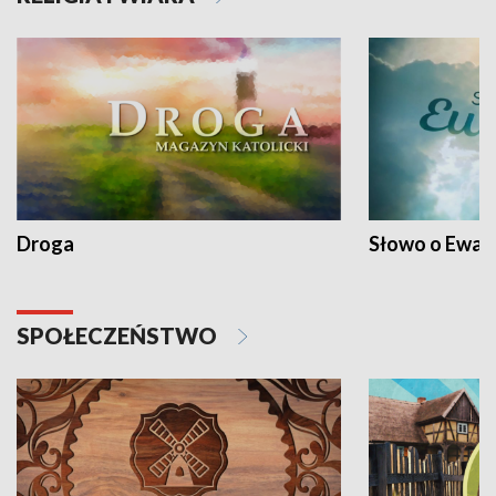
Droga
Słowo o Ewang
SPOŁECZEŃSTWO