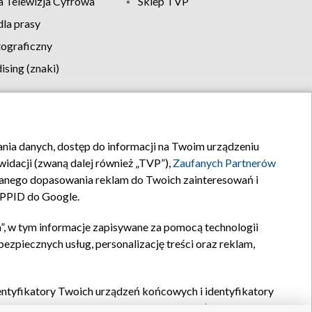
 Telewizja Cyfrowa
Sklep TVP
la prasy
tograficzny
sing (znaki)
klamy
Kontakt
rania danych, dostęp do informacji na Twoim urządzeniu
idacji (zwaną dalej również „TVP”),
Zaufanych Partnerów
anego dopasowania reklam do Twoich zainteresowań i
a PPID do Google.
”, w tym informacje zapisywane za pomocą technologii
zpiecznych usług, personalizację treści oraz reklam,
identyfikatory Twoich urządzeń końcowych i identyfikatory
P,
Zaufanych Partnerów z IAB
oraz pozostałych
Zaufanych