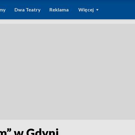
amy
Dwa Teatry
Reklama
Więcej
em” w Gdyni