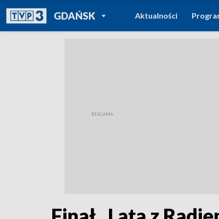
POWRÓT DO
GDAŃSK
Aktualności
Progr
TVP REGIONY
Finał „Lata z Radi