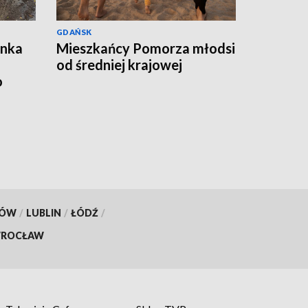
GDAŃSK
ynka
Mieszkańcy Pomorza młodsi
od średniej krajowej
o
KÓW
/
LUBLIN
/
ŁÓDŹ
/
ROCŁAW