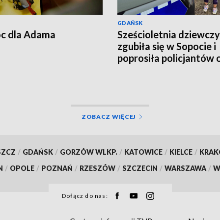
GDAŃSK
c dla Adama
Sześcioletnia dziewcz
zgubiła się w Sopocie i
poprosiła policjantów 
pomoc
ZOBACZ WIĘCEJ
SZCZ
/
GDAŃSK
/
GORZÓW WLKP.
/
KATOWICE
/
KIELCE
/
KRA
N
/
OPOLE
/
POZNAŃ
/
RZESZÓW
/
SZCZECIN
/
WARSZAWA
/
W
Dołącz do nas: