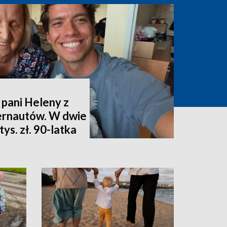
 pani Heleny z
ternautów. W dwie
ys. zł. 90-latka