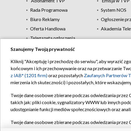
Abonament TVP
Emisja w TVP
Rada Programowa
System NOS
Biuro Reklamy
Ogłoszenie pr
Oferta Handlowa
Akademia Tele
Telegazeta ogłoszenia
Szanujemy Twoją prywatność
Regulamin TVP
Kliknij "Akceptuję i przechodzę do serwisu", aby wyrazić zg
końcowym i ich przechowywanie oraz na przetwarzanie Twoich
z IAB* (1201 firm)
oraz pozostałych
Zaufanych Partnerów T
mierzenia ich skuteczności) i pozostałych, które wskazujemy
Twoje dane osobowe zbierane podczas odwiedzania przez 
takich jak: pliki cookie, sygnalizatory WWW lub innych pod
udostępnianie funkcji mediów społecznościowych oraz anali
Twoje dane osobowe zbierane podczas odwiedzania przez 
plików cookie, informacje o Twoich wyszukiwaniach w serwi