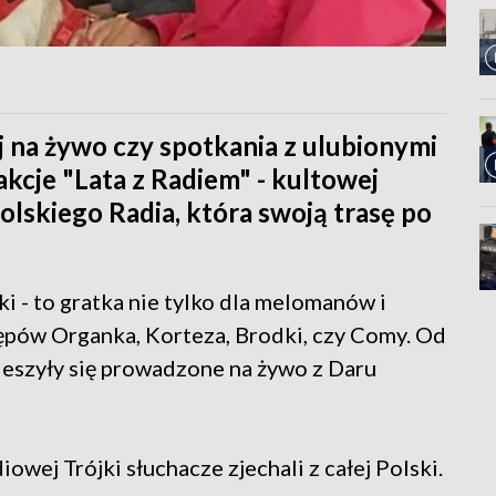
 na żywo czy spotkania z ulubionymi
akcje "Lata z Radiem" - kultowej
lskiego Radia, która swoją trasę po
ki - to gratka nie tylko dla melomanów i
ępów Organka, Korteza, Brodki, czy Comy. Od
eszyły się prowadzone na żywo z Daru
wej Trójki słuchacze zjechali z całej Polski.