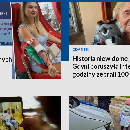
GDAŃSK
Historia niewidomej
nych
Gdyni poruszyła in
godziny zebrali 100 t
poleci do Australii