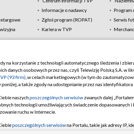
Centrum informacji TVP
Naziemna
Informacje o nadawcy
Program d
zetargowe
Zgłoś program (ROPAT)
Serwis fo
wizyjna
Kariera w TVP
Merchandi
Polityka prywatności
Moje zgody
Pomoc
Biuro re
ody na korzystanie z technologii automatycznego śledzenia i zbie
 danych osobowych przez nas, czyli Telewizję Polską S.A. w likw
VP (93 firm)
, w celach marketingowych (w tym do zautomatyzow
 poniżej, a także zgody na udostępnianie przez nas identyfikator
Ciebie naszych
poszczególnych serwisów
zwanych dalej „Portalem
obnych technologii umożliwiających świadczenie dopasowanych i be
zowanie ruchu w Internecie.
Ciebie
poszczególnych serwisów
na Portalu, takie jak adresy IP, 
sach Portalu czy historia odwiedzin będą przetwarzane przez TV