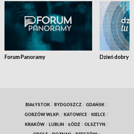
Forum Panoramy
Dzień dobry t
BIAŁYSTOK
/
BYDGOSZCZ
/
GDAŃSK
/
GORZÓW WLKP.
/
KATOWICE
/
KIELCE
/
KRAKÓW
/
LUBLIN
/
ŁÓDŹ
/
OLSZTYN
/