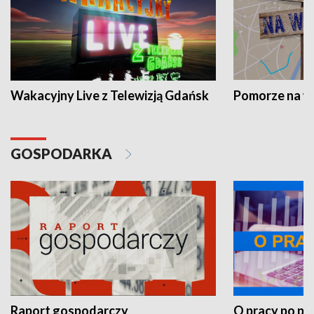
Wakacyjny Live z Telewizją Gdańsk
Pomorze na 
GOSPODARKA
Raport gospodarczy
O pracy po pr