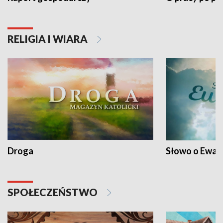
RELIGIA I WIARA
Droga
Słowo o Ewang
SPOŁECZEŃSTWO