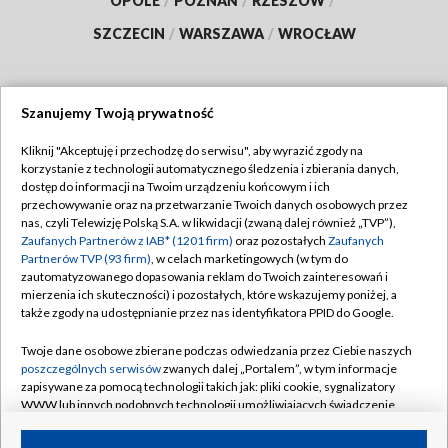
OPOLE
/
POZNAŃ
/
RZESZÓW
/
SZCZECIN
/
WARSZAWA
/
WROCŁAW
Szanujemy Twoją prywatność
Dołącz do nas:
Kliknij "Akceptuję i przechodzę do serwisu", aby wyrazić zgody na
korzystanie z technologii automatycznego śledzenia i zbierania danych,
TVP
dostęp do informacji na Twoim urządzeniu końcowym i ich
Abonament TVP
przechowywanie oraz na przetwarzanie Twoich danych osobowych przez
Regulamin TVP
nas, czyli Telewizję Polską S.A. w likwidacji (zwaną dalej również „TVP”),
Emisja w TVP
Zaufanych Partnerów z IAB* (1201 firm)
oraz pozostałych
Zaufanych
Polityka prywatności
Partnerów TVP (93 firm)
, w celach marketingowych (w tym do
Centrum informacji TVP
Moje zgody
zautomatyzowanego dopasowania reklam do Twoich zainteresowań i
mierzenia ich skuteczności) i pozostałych, które wskazujemy poniżej, a
Naziemna Telewizja Cyfrowa
Pomoc
także zgody na udostępnianie przez nas identyfikatora PPID do Google.
Sklep TVP
Biuro reklamy
Twoje dane osobowe zbierane podczas odwiedzania przez Ciebie naszych
Rada Programowa
poszczególnych serwisów
zwanych dalej „Portalem”, w tym informacje
Kontakt
zapisywane za pomocą technologii takich jak: pliki cookie, sygnalizatory
System NOS
WWW lub innych podobnych technologii umożliwiających świadczenie
dopasowanych i bezpiecznych usług, personalizację treści oraz reklam,
Informacje o nadawcy
Kanały
udostępnianie funkcji mediów społecznościowych oraz analizowanie