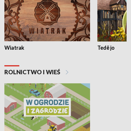
Wiatrak
Tedë jo
ROLNICTWO I WIEŚ