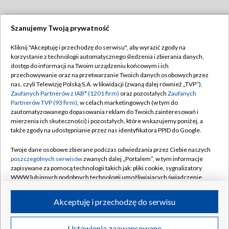
Szanujemy Twoją prywatność
Dołącz do nas:
Kliknij "Akceptuję i przechodzę do serwisu", aby wyrazić zgody na
korzystanie z technologii automatycznego śledzenia i zbierania danych,
TVP
dostęp do informacji na Twoim urządzeniu końcowym i ich
Abonament TVP
przechowywanie oraz na przetwarzanie Twoich danych osobowych przez
Regulamin TVP
nas, czyli Telewizję Polską S.A. w likwidacji (zwaną dalej również „TVP”),
Emisja w TVP
Zaufanych Partnerów z IAB* (1201 firm)
oraz pozostałych
Zaufanych
Polityka prywatności
Partnerów TVP (93 firm)
, w celach marketingowych (w tym do
Centrum informacji TVP
Moje zgody
zautomatyzowanego dopasowania reklam do Twoich zainteresowań i
mierzenia ich skuteczności) i pozostałych, które wskazujemy poniżej, a
Naziemna Telewizja Cyfrowa
Pomoc
także zgody na udostępnianie przez nas identyfikatora PPID do Google.
Sklep TVP
Biuro reklamy
Twoje dane osobowe zbierane podczas odwiedzania przez Ciebie naszych
Rada Programowa
poszczególnych serwisów
zwanych dalej „Portalem”, w tym informacje
Kontakt
zapisywane za pomocą technologii takich jak: pliki cookie, sygnalizatory
System NOS
WWW lub innych podobnych technologii umożliwiających świadczenie
dopasowanych i bezpiecznych usług, personalizację treści oraz reklam,
Informacje o nadawcy
Kanały
udostępnianie funkcji mediów społecznościowych oraz analizowanie
Akceptuję i przechodzę do serwisu
ruchu w Internecie.
Program dla prasy
©2026 Telewizja Polska S.A. w likwidacji
Biuro Reklamy
Twoje dane osobowe zbierane podczas odwiedzania przez Ciebie
Ustawienia zaawansowane