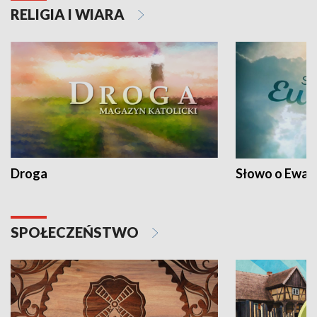
RELIGIA I WIARA
Droga
Słowo o Ewang
SPOŁECZEŃSTWO