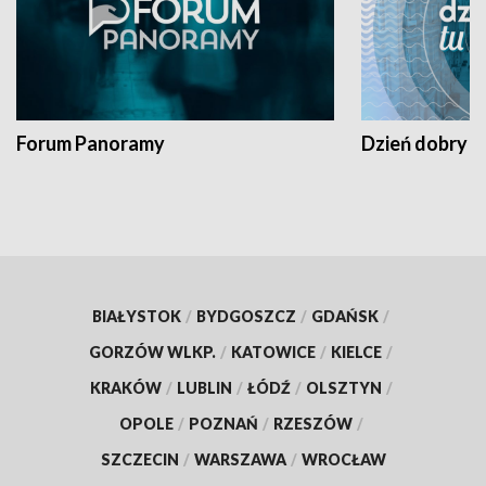
Forum Panoramy
Dzień dobry t
BIAŁYSTOK
/
BYDGOSZCZ
/
GDAŃSK
/
GORZÓW WLKP.
/
KATOWICE
/
KIELCE
/
KRAKÓW
/
LUBLIN
/
ŁÓDŹ
/
OLSZTYN
/
OPOLE
/
POZNAŃ
/
RZESZÓW
/
SZCZECIN
/
WARSZAWA
/
WROCŁAW