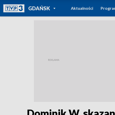
POWRÓT DO
GDAŃSK
Aktualności
Progr
TVP REGIONY
Dominik W. skazan