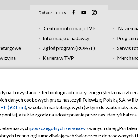
Dołącz do nas:
Centrum informacji TVP
Naziemna
Informacje o nadawcy
Program d
zetargowe
Zgłoś program (ROPAT)
Serwis fo
wizyjna
Kariera w TVP
Merchandi
Polityka prywatności
Moje zgody
Pomoc
Biuro re
ody na korzystanie z technologii automatycznego śledzenia i zbie
 danych osobowych przez nas, czyli Telewizję Polską S.A. w likw
VP (93 firm)
, w celach marketingowych (w tym do zautomatyzow
 poniżej, a także zgody na udostępnianie przez nas identyfikator
Ciebie naszych
poszczególnych serwisów
zwanych dalej „Portalem
obnych technologii umożliwiających świadczenie dopasowanych i be