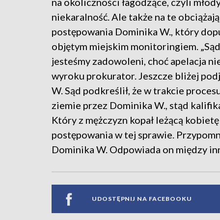
na okoliczności łagodzące, czyli młod
niekaralność. Ale także na te obciąża
postępowania Dominika W., który dopu
objętym miejskim monitoringiem. „Sąd
jesteśmy zadowoleni, choć apelacja ni
wyroku prokurator. Jeszcze bliżej podj
W. Sąd podkreślił, że w trakcie proces
ziemie przez Dominika W., stąd kalifik
Który z mężczyzn kopał leżącą kobietę
postępowania w tej sprawie. Przypomn
Dominika W. Odpowiada on między inn
UDOSTĘPNIJ NA FACEBOOKU