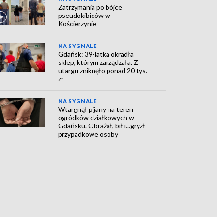
Zatrzymania po bójce
pseudokibiców w
Kościerzynie
NA SYGNALE
Gdańsk: 39-latka okradła
sklep, którym zarządzała. Z
utargu zniknęło ponad 20 tys.
zł
NA SYGNALE
Wtargnął pijany na teren
ogródków działkowych w
Gdańsku. Obrażał, bił i...gryzł
przypadkowe osoby