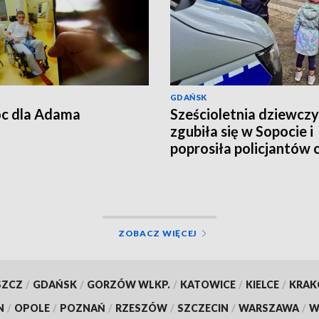
GDAŃSK
c dla Adama
Sześcioletnia dziewcz
zgubiła się w Sopocie i
poprosiła policjantów 
pomoc
ZOBACZ WIĘCEJ
SZCZ
/
GDAŃSK
/
GORZÓW WLKP.
/
KATOWICE
/
KIELCE
/
KRA
N
/
OPOLE
/
POZNAŃ
/
RZESZÓW
/
SZCZECIN
/
WARSZAWA
/
W