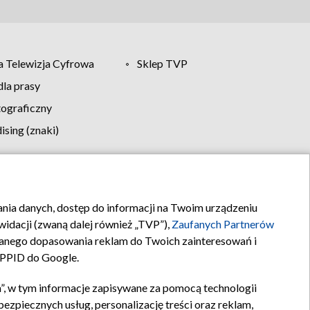
 Telewizja Cyfrowa
Sklep TVP
la prasy
tograficzny
sing (znaki)
klamy
Kontakt
rania danych, dostęp do informacji na Twoim urządzeniu
idacji (zwaną dalej również „TVP”),
Zaufanych Partnerów
anego dopasowania reklam do Twoich zainteresowań i
a PPID do Google.
”, w tym informacje zapisywane za pomocą technologii
zpiecznych usług, personalizację treści oraz reklam,