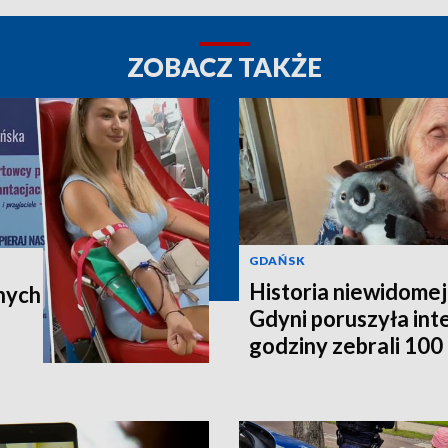
ZOBACZ TAKŻE
GDAŃSK
Historia niewidomej
nych
Gdyni poruszyła in
godziny zebrali 100 t
poleci do Australii