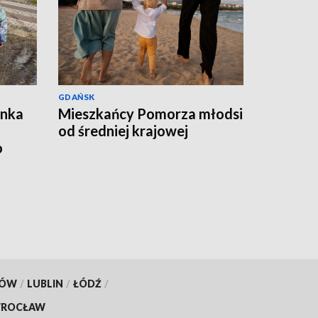
GDAŃSK
ynka
Mieszkańcy Pomorza młodsi
od średniej krajowej
o
KÓW
/
LUBLIN
/
ŁÓDŹ
/
ROCŁAW