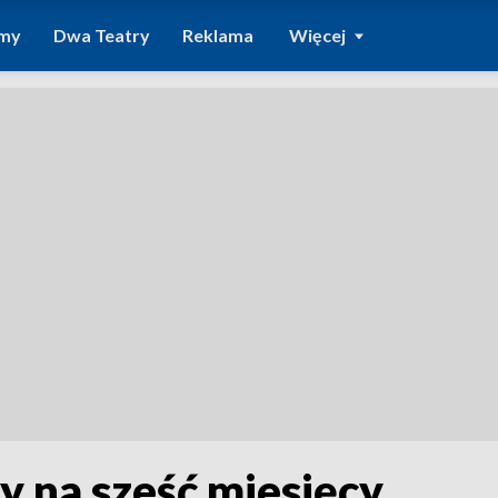
amy
Dwa Teatry
Reklama
Więcej
y na sześć miesięcy