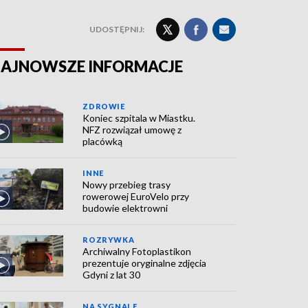
UDOSTĘPNIJ:
AJNOWSZE INFORMACJE
ZDROWIE
Koniec szpitala w Miastku.
NFZ rozwiązał umowę z
placówką
INNE
Nowy przebieg trasy
rowerowej EuroVelo przy
budowie elektrowni
ROZRYWKA
Archiwalny Fotoplastikon
prezentuje oryginalne zdjęcia
Gdyni z lat 30
NA SYGNALE