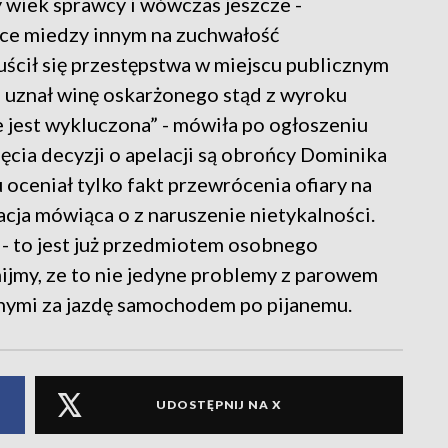
y wiek sprawcy i wówczas jeszcze -
jące miedzy innym na zuchwałość
ścił się przestępstwa w miejscu publicznym
 uznał winę oskarżonego stąd z wyroku
e jest wykluczona” - mówiła po ogłoszeniu
ęcia decyzji o apelacji są obrońcy Dominika
u oceniał tylko fakt przewrócenia ofiary na
acja mówiąca o z naruszenie nietykalności.
 - to jest już przedmiotem osobnego
ijmy, ze to nie jedyne problemy z parowem
ymi za jazdę samochodem po pijanemu.
UDOSTĘPNIJ NA X