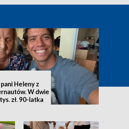
 pani Heleny z
ternautów. W dwie
ys. zł. 90-latka