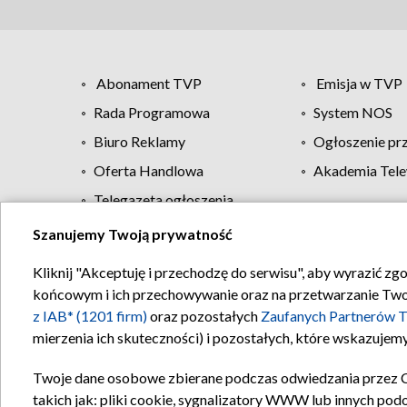
Abonament TVP
Emisja w TVP
Rada Programowa
System NOS
Biuro Reklamy
Ogłoszenie pr
Oferta Handlowa
Akademia Tele
Telegazeta ogłoszenia
Szanujemy Twoją prywatność
Regulamin TVP
Kliknij "Akceptuję i przechodzę do serwisu", aby wyrazić zg
końcowym i ich przechowywanie oraz na przetwarzanie Twoich
z IAB* (1201 firm)
oraz pozostałych
Zaufanych Partnerów T
mierzenia ich skuteczności) i pozostałych, które wskazujemy
Twoje dane osobowe zbierane podczas odwiedzania przez 
takich jak: pliki cookie, sygnalizatory WWW lub innych pod