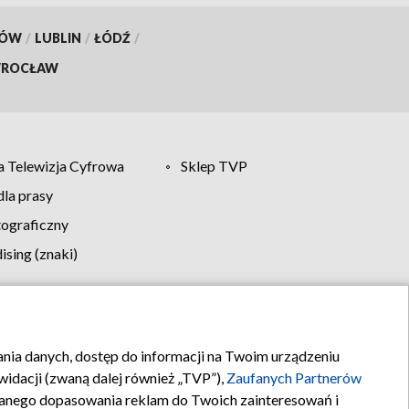
KÓW
/
LUBLIN
/
ŁÓDŹ
/
ROCŁAW
 Telewizja Cyfrowa
Sklep TVP
la prasy
tograficzny
sing (znaki)
klamy
Kontakt
rania danych, dostęp do informacji na Twoim urządzeniu
idacji (zwaną dalej również „TVP”),
Zaufanych Partnerów
anego dopasowania reklam do Twoich zainteresowań i