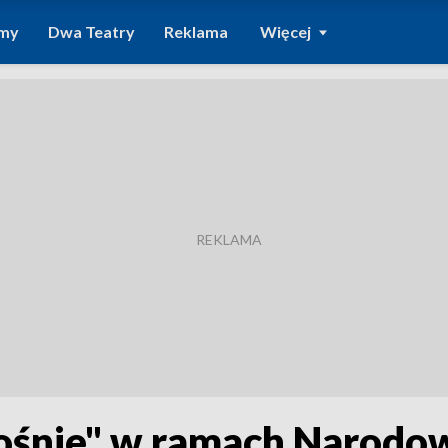
amy
Dwa Teatry
Reklama
Więcej
ośnie" w ramach Narodo