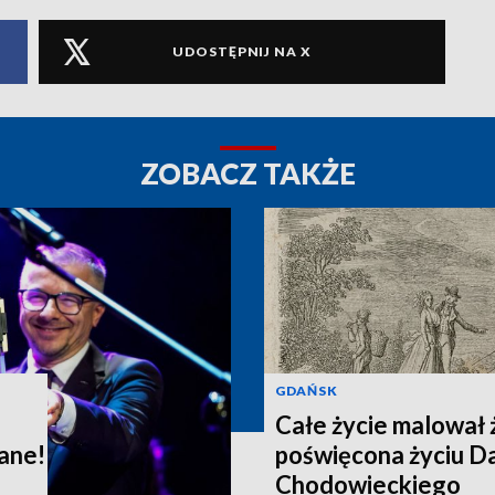
UDOSTĘPNIJ NA X
ZOBACZ TAKŻE
GDAŃSK
Całe życie malował
ane!
poświęcona życiu D
Chodowieckiego