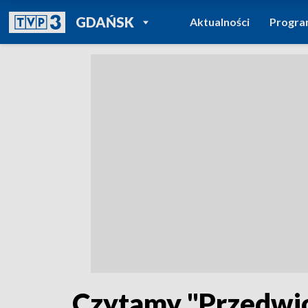
POWRÓT DO
GDAŃSK
Aktualności
Progr
TVP REGIONY
Czytamy "Przedwi