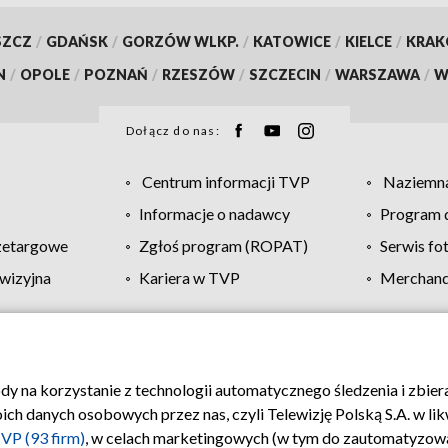
SZCZ
/
GDAŃSK
/
GORZÓW WLKP.
/
KATOWICE
/
KIELCE
/
KRA
N
/
OPOLE
/
POZNAŃ
/
RZESZÓW
/
SZCZECIN
/
WARSZAWA
/
W
Dołącz do nas:
Centrum informacji TVP
Naziemna
Informacje o nadawcy
Program d
zetargowe
Zgłoś program (ROPAT)
Serwis fo
wizyjna
Kariera w TVP
Merchandi
Polityka prywatności
Moje zgody
Pomoc
Biuro re
ody na korzystanie z technologii automatycznego śledzenia i zbie
 danych osobowych przez nas, czyli Telewizję Polską S.A. w likw
VP (93 firm)
, w celach marketingowych (w tym do zautomatyzow