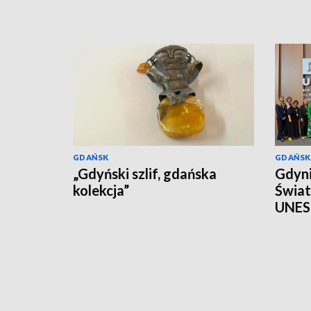
GDAŃSK
GDAŃSK
„Gdyński szlif, gdańska
Gdyni
kolekcja”
Świa
UNE