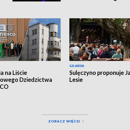
GDAŃSK
a na Liście
Sulęczyno proponuje J
towego Dziedzictwa
Lesie
SCO
ZOBACZ WIĘCEJ