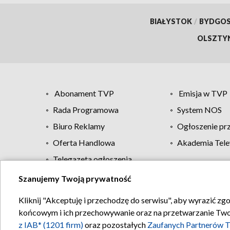
BIAŁYSTOK
/
BYDGO
OLSZTY
Abonament TVP
Emisja w TVP
Rada Programowa
System NOS
Biuro Reklamy
Ogłoszenie pr
Oferta Handlowa
Akademia Tele
Telegazeta ogłoszenia
Szanujemy Twoją prywatność
Regulamin TVP
Kliknij "Akceptuję i przechodzę do serwisu", aby wyrazić zg
końcowym i ich przechowywanie oraz na przetwarzanie Twoich
z IAB* (1201 firm)
oraz pozostałych
Zaufanych Partnerów T