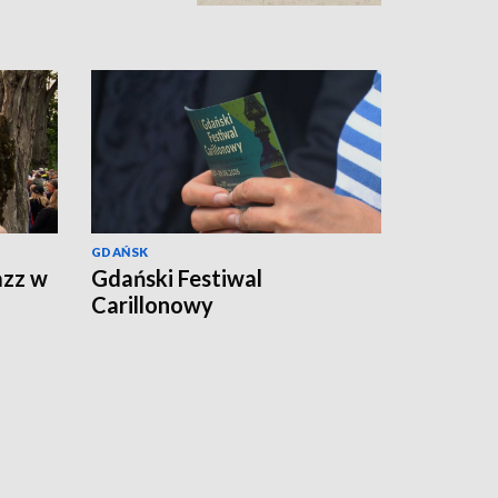
GDAŃSK
azz w
Gdański Festiwal
Carillonowy