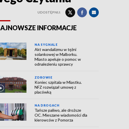
UDOSTĘPNIJ:
AJNOWSZE INFORMACJE
NA SYGNALE
Akt wandalizmu w tężni
solankowej w Malborku.
Miasto apeluje o pomoc w
odnalezieniu sprawcy
ZDROWIE
Koniec szpitala w Miastku.
NFZ rozwiązał umowę z
placówką
NA DROGACH
Tańsze paliwo, ale droższe
OC. Mieszane wiadomości dla
kierowców z Pomorza