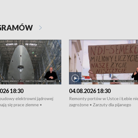
OGRAMÓW
026 18:30
04.08.2026 18:30
 budowy elektrowni jądrowej
Remonty portów w Ustce i Łebie ni
ają się prace ziemne •
zagrożone • Zarzuty dla pijanego
o umowę na budowę obwodnicy
kierowcy ciągnika • Protest
u Gdańskiego • Za kilka dni
poszkodowanych przez dewelopera
e ORP „Wicher” • 18 milionów
Gdyni • Milion zł dla dzieci z UCK od
a inwestycje w szkołach w Rumi
Cancer Fighters • Efekty wpisu Gdy
owie • Nowy sprzęt
Listę UNESCO • Kaszubscy kuczerz