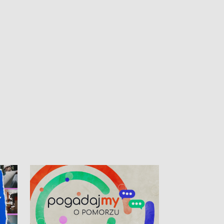
kibiców na trasie przejazdu peletonu
Tour de Pologne przez Kaszuby