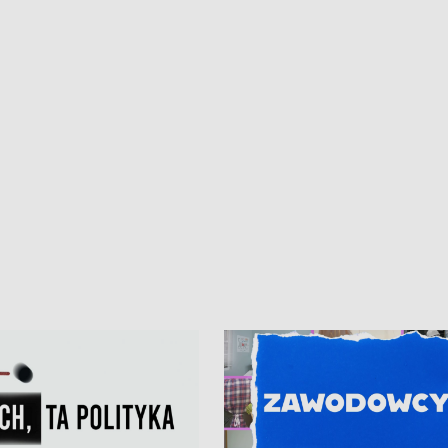
iczny dla Puckiego Szpitala • Na
witali Tour de Pologne
znów rekordowe upały