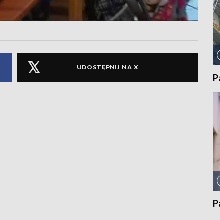
UDOSTĘPNIJ NA X
P
P