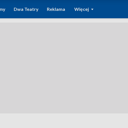
amy
Dwa Teatry
Reklama
Więcej