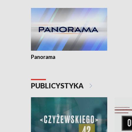
Dominika • Gdynia z lat 30. w
fotoplastikonie
Panorama
PUBLICYSTYKA