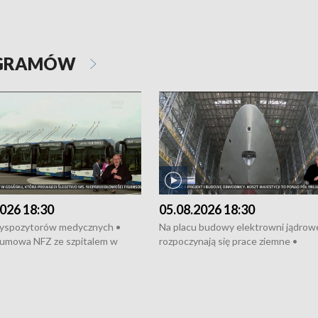
OGRAMÓW
026 18:30
05.08.2026 18:30
dyspozytorów medycznych •
Na placu budowy elektrowni jądrow
umowa NFZ ze szpitalem w
rozpoczynają się prace ziemne •
• Otwarto Morski Terminal
Podpisano umowę na budowę obwo
nkowy • Budowa morskiej farmy
Starogardu Gdańskiego • Za kilka dn
 • Korki na gdańskich Stogach •
wodowanie ORP „Wicher” • 18 mili
czne zachowania na torach •
złotych na inwestycje w szkołach w
nowych „trajtków” dla Gdyni
i Wejherowie • Nowy sprzęt