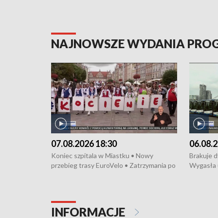
NAJNOWSZE WYDANIA PR
07.08.2026 18:30
06.08.2
Koniec szpitala w Miastku • Nowy
Brakuje 
przebieg trasy EuroVelo • Zatrzymania po
Wygasła 
bójce w Kościerzynie • Mieszkańcy
Miastku 
protestują przeciwko budowie trasy
Przeładu
tramwajowej • Kolejne konwoje
wiatrowej
humanitarne z Trójmiasta na Ukrainę •
Niebezpie
INFORMACJE
Święto Kociewia na Jarmarku św.
Dziewięć 