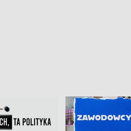
kardiologiczny dla Puckiego Szpitala
Pomorzu znów rekordowe upały