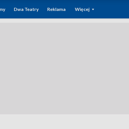
amy
Dwa Teatry
Reklama
Więcej