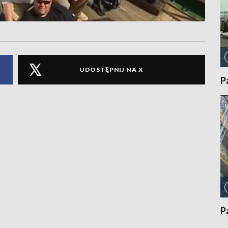
UDOSTĘPNIJ NA X
P
P