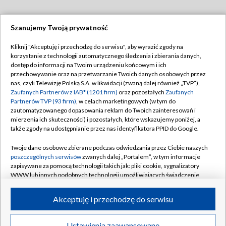
Szanujemy Twoją prywatność
Dołącz do nas:
Kliknij "Akceptuję i przechodzę do serwisu", aby wyrazić zgody na
korzystanie z technologii automatycznego śledzenia i zbierania danych,
TVP
dostęp do informacji na Twoim urządzeniu końcowym i ich
Abonament TVP
przechowywanie oraz na przetwarzanie Twoich danych osobowych przez
Regulamin TVP
nas, czyli Telewizję Polską S.A. w likwidacji (zwaną dalej również „TVP”),
Emisja w TVP
Zaufanych Partnerów z IAB* (1201 firm)
oraz pozostałych
Zaufanych
Polityka prywatności
Partnerów TVP (93 firm)
, w celach marketingowych (w tym do
Centrum informacji TVP
Moje zgody
zautomatyzowanego dopasowania reklam do Twoich zainteresowań i
mierzenia ich skuteczności) i pozostałych, które wskazujemy poniżej, a
Naziemna Telewizja Cyfrowa
Pomoc
także zgody na udostępnianie przez nas identyfikatora PPID do Google.
Sklep TVP
Biuro reklamy
Twoje dane osobowe zbierane podczas odwiedzania przez Ciebie naszych
Rada Programowa
poszczególnych serwisów
zwanych dalej „Portalem”, w tym informacje
Kontakt
zapisywane za pomocą technologii takich jak: pliki cookie, sygnalizatory
System NOS
WWW lub innych podobnych technologii umożliwiających świadczenie
dopasowanych i bezpiecznych usług, personalizację treści oraz reklam,
Informacje o nadawcy
Kanały
udostępnianie funkcji mediów społecznościowych oraz analizowanie
Akceptuję i przechodzę do serwisu
ruchu w Internecie.
Program dla prasy
©2026 Telewizja Polska S.A. w likwidacji
Biuro Reklamy
Twoje dane osobowe zbierane podczas odwiedzania przez Ciebie
Ustawienia zaawansowane