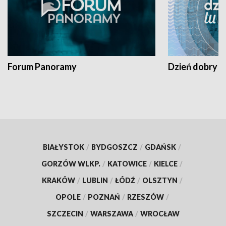
Forum Panoramy
Dzień dobry t
BIAŁYSTOK
/
BYDGOSZCZ
/
GDAŃSK
/
GORZÓW WLKP.
/
KATOWICE
/
KIELCE
/
KRAKÓW
/
LUBLIN
/
ŁÓDŹ
/
OLSZTYN
/
OPOLE
/
POZNAŃ
/
RZESZÓW
/
SZCZECIN
/
WARSZAWA
/
WROCŁAW