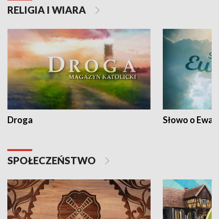
RELIGIA I WIARA
Droga
Słowo o Ewang
SPOŁECZEŃSTWO