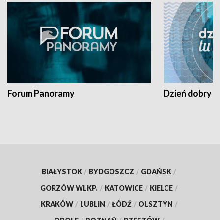
Forum Panoramy
Dzień dobry t
BIAŁYSTOK
/
BYDGOSZCZ
/
GDAŃSK
/
GORZÓW WLKP.
/
KATOWICE
/
KIELCE
/
KRAKÓW
/
LUBLIN
/
ŁÓDŹ
/
OLSZTYN
/