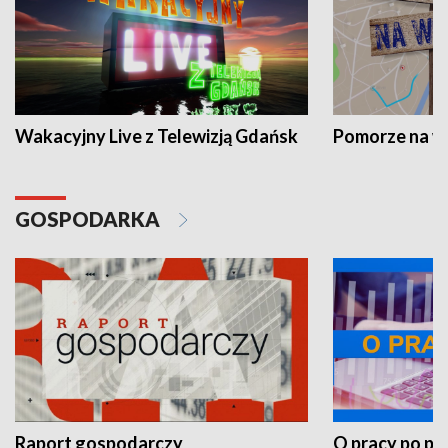
Wakacyjny Live z Telewizją Gdańsk
Pomorze na 
GOSPODARKA
Raport gospodarczy
O pracy po pr