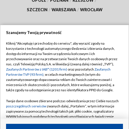
OPOLE
/
POZNAŃ
/
RZESZÓW
/
SZCZECIN
/
WARSZAWA
/
WROCŁAW
Szanujemy Twoją prywatność
Dołącz do nas:
Kliknij "Akceptuję i przechodzę do serwisu", aby wyrazić zgody na
korzystanie z technologii automatycznego śledzenia i zbierania danych,
TVP
dostęp do informacji na Twoim urządzeniu końcowym i ich
Abonament TVP
przechowywanie oraz na przetwarzanie Twoich danych osobowych przez
Regulamin TVP
nas, czyli Telewizję Polską S.A. w likwidacji (zwaną dalej również „TVP”),
Emisja w TVP
Zaufanych Partnerów z IAB* (1201 firm)
oraz pozostałych
Zaufanych
Polityka prywatności
Partnerów TVP (93 firm)
, w celach marketingowych (w tym do
Centrum informacji TVP
Moje zgody
zautomatyzowanego dopasowania reklam do Twoich zainteresowań i
mierzenia ich skuteczności) i pozostałych, które wskazujemy poniżej, a
Naziemna Telewizja Cyfrowa
Pomoc
także zgody na udostępnianie przez nas identyfikatora PPID do Google.
Sklep TVP
Biuro reklamy
Twoje dane osobowe zbierane podczas odwiedzania przez Ciebie naszych
Rada Programowa
poszczególnych serwisów
zwanych dalej „Portalem”, w tym informacje
Kontakt
zapisywane za pomocą technologii takich jak: pliki cookie, sygnalizatory
System NOS
WWW lub innych podobnych technologii umożliwiających świadczenie
dopasowanych i bezpiecznych usług, personalizację treści oraz reklam,
Informacje o nadawcy
Kanały
udostępnianie funkcji mediów społecznościowych oraz analizowanie