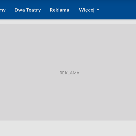
amy
Dwa Teatry
Reklama
Więcej