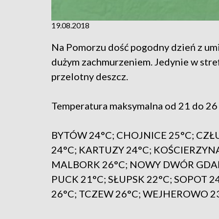
19.08.2018
Na Pomorzu dość pogodny dzień z umi
dużym zachmurzeniem. Jedynie w stref
przelotny deszcz.
Temperatura maksymalna od 21 do 26 
BYTÓW 24°C; CHOJNICE 25°C; CZŁ
24°C; KARTUZY 24°C; KOŚCIERZYNA
MALBORK 26°C; NOWY DWÓR GDAŃS
PUCK 21°C; SŁUPSK 22°C; SOPOT 
26°C; TCZEW 26°C; WEJHEROWO 23