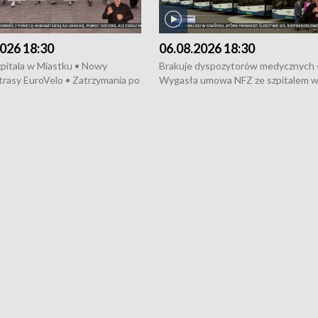
026 18:30
06.08.2026 18:30
pitala w Miastku • Nowy
Brakuje dyspozytorów medycznych 
trasy EuroVelo • Zatrzymania po
Wygasła umowa NFZ ze szpitalem 
ościerzynie • Mieszkańcy
Miastku • Otwarto Morski Terminal
ą przeciwko budowie trasy
Przeładunkowy • Budowa morskiej 
wej • Kolejne konwoje
wiatrowej • Korki na gdańskich Sto
ne z Trójmiasta na Ukrainę •
Niebezpieczne zachowania na torac
ciewia na Jarmarku św.
Dziewięć nowych „trajtków” dla Gdy
• Gdynia z lat 30. w
ikonie