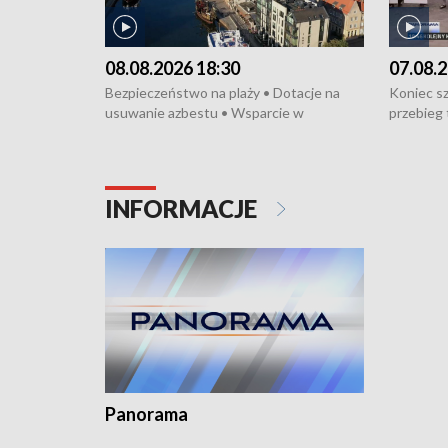
08.08.2026 18:30
07.08.2
Bezpieczeństwo na plaży • Dotacje na
Koniec sz
usuwanie azbestu • Wsparcie w
przebieg 
cyfryzacji firmy • Wielokulturowość i
bójce w K
integracja • Cegiełka dla hospicjum •
protestuj
Parada Jazzowa na Monciaku •
tramwajo
Międzynarodowe Wystawy Psów
humanitar
INFORMACJE
Rasowych
Święto Ko
Dominika 
fotoplast
Panorama