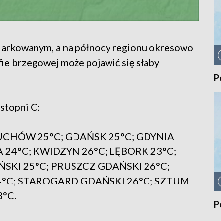
arkowanym, a na północy regionu okresowo
ie brzegowej może pojawić się słaby
P
stopni C:
UCHÓW 25°C; GDAŃSK 25°C; GDYNIA
 24°C; KWIDZYN 26°C; LĘBORK 23°C;
KI 25°C; PRUSZCZ GDAŃSKI 26°C;
24°C; STAROGARD GDAŃSKI 26°C; SZTUM
°C.
P