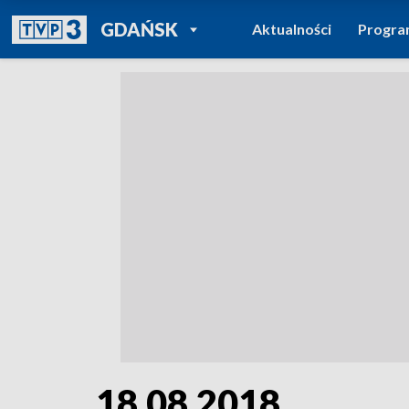
POWRÓT DO
GDAŃSK
Aktualności
Progr
TVP REGIONY
18.08.2018