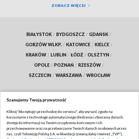
ZOBACZ WIĘCEJ
BIAŁYSTOK
/
BYDGOSZCZ
/
GDAŃSK
/
GORZÓW WLKP.
/
KATOWICE
/
KIELCE
/
KRAKÓW
/
LUBLIN
/
ŁÓDŹ
/
OLSZTYN
/
OPOLE
/
POZNAŃ
/
RZESZÓW
/
SZCZECIN
/
WARSZAWA
/
WROCŁAW
Szanujemy Twoją prywatność
Dołącz do nas:
Kliknij "Akceptuję i przechodzę do serwisu", aby wyrazić zgody na
korzystanie z technologii automatycznego śledzenia i zbierania danych,
TVP
dostęp do informacji na Twoim urządzeniu końcowym i ich
Abonament TVP
przechowywanie oraz na przetwarzanie Twoich danych osobowych przez
Regulamin TVP
nas, czyli Telewizję Polską S.A. w likwidacji (zwaną dalej również „TVP”),
Emisja w TVP