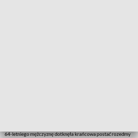
Pierwszy przeszczep płuc na Pomorzu
W Uniwersyteckim Centrum Klinicznym w Gdańsku
odbył się pierwszy na Pomorzu przeszczep płuc.
Operacja została wykonana 31 lipca na bloku
Operacyjnym Kardiochirurgii i Chirurgii
Naczyniowej. Pacjent po operacji czuje się dobrze i
prawdopodobnie w przyszłym tygodniu opuści
szpital.
Uśmiechnięty, szczęśliwy i pełen energii pan Jan, mieszkaniec
Pruszcza Gdańskiego ponad rok czekał na przeszczep płuc.
64-letniego mężczyznę dotknęła krańcowa postać rozedmy