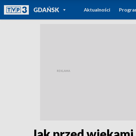
POWRÓT DO
GDAŃSK
Aktualności
Progr
TVP REGIONY
Jak przed wiekami