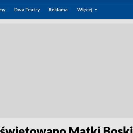
amy
Dwa Teatry
Reklama
Więcej
 świętowano Matki Boskie