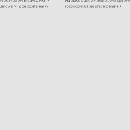
dyspozytorów medycznych •
Na placu budowy elektrowni jądrow
umowa NFZ ze szpitalem w
rozpoczynają się prace ziemne •
• Otwarto Morski Terminal
Podpisano umowę na budowę obwo
nkowy • Budowa morskiej farmy
Starogardu Gdańskiego • Za kilka dn
 • Korki na gdańskich Stogach •
wodowanie ORP „Wicher” • 18 mili
czne zachowania na torach •
złotych na inwestycje w szkołach w
nowych „trajtków” dla Gdyni
i Wejherowie • Nowy sprzęt
kardiologiczny dla Puckiego Szpitala
Pomorzu znów rekordowe upały