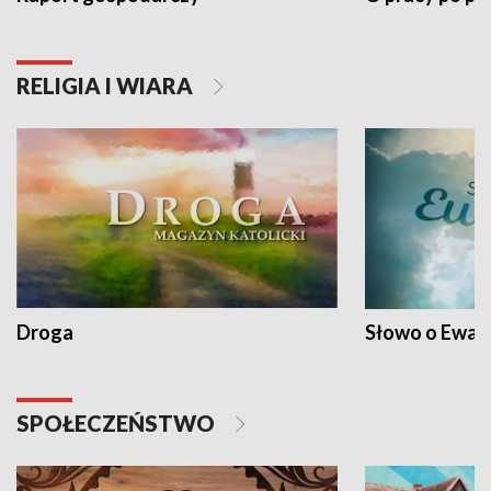
RELIGIA I WIARA
Droga
Słowo o Ewang
SPOŁECZEŃSTWO