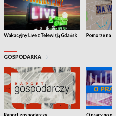
Wakacyjny Live z Telewizją Gdańsk
Pomorze na 
GOSPODARKA
Raport gospodarczy
O pracy po pr