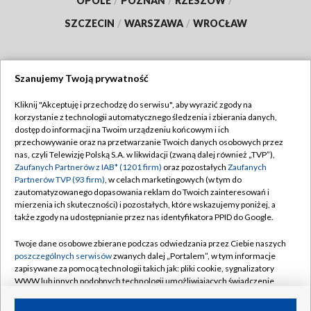
OPOLE
/
POZNAŃ
/
RZESZÓW
/
SZCZECIN
/
WARSZAWA
/
WROCŁAW
Szanujemy Twoją prywatność
Dołącz do nas:
Kliknij "Akceptuję i przechodzę do serwisu", aby wyrazić zgody na
korzystanie z technologii automatycznego śledzenia i zbierania danych,
TVP
dostęp do informacji na Twoim urządzeniu końcowym i ich
Abonament TVP
przechowywanie oraz na przetwarzanie Twoich danych osobowych przez
Regulamin TVP
nas, czyli Telewizję Polską S.A. w likwidacji (zwaną dalej również „TVP”),
Emisja w TVP
Zaufanych Partnerów z IAB* (1201 firm)
oraz pozostałych
Zaufanych
Polityka prywatności
Partnerów TVP (93 firm)
, w celach marketingowych (w tym do
Centrum informacji TVP
Moje zgody
zautomatyzowanego dopasowania reklam do Twoich zainteresowań i
mierzenia ich skuteczności) i pozostałych, które wskazujemy poniżej, a
Naziemna Telewizja Cyfrowa
Pomoc
także zgody na udostępnianie przez nas identyfikatora PPID do Google.
Sklep TVP
Biuro reklamy
Twoje dane osobowe zbierane podczas odwiedzania przez Ciebie naszych
Rada Programowa
poszczególnych serwisów
zwanych dalej „Portalem”, w tym informacje
Kontakt
zapisywane za pomocą technologii takich jak: pliki cookie, sygnalizatory
System NOS
WWW lub innych podobnych technologii umożliwiających świadczenie
dopasowanych i bezpiecznych usług, personalizację treści oraz reklam,
Informacje o nadawcy
Kanały
udostępnianie funkcji mediów społecznościowych oraz analizowanie