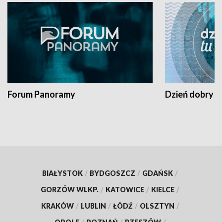
Forum Panoramy
Dzień dobry t
BIAŁYSTOK
/
BYDGOSZCZ
/
GDAŃSK
/
GORZÓW WLKP.
/
KATOWICE
/
KIELCE
/
KRAKÓW
/
LUBLIN
/
ŁÓDŹ
/
OLSZTYN
/