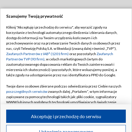
Szanujemy Twoją prywatność
Dołącz do nas:
Kliknij "Akceptuję i przechodzę do serwisu", aby wyrazić zgody na
korzystanie z technologii automatycznego śledzenia i zbierania danych,
TVP
dostęp do informacji na Twoim urządzeniu końcowym i ich
Abonament TVP
przechowywanie oraz na przetwarzanie Twoich danych osobowych przez
Regulamin TVP
nas, czyli Telewizję Polską S.A. w likwidacji (zwaną dalej również „TVP”),
Emisja w TVP
Zaufanych Partnerów z IAB* (1201 firm)
oraz pozostałych
Zaufanych
Polityka prywatności
Partnerów TVP (93 firm)
, w celach marketingowych (w tym do
Centrum informacji TVP
Moje zgody
zautomatyzowanego dopasowania reklam do Twoich zainteresowań i
mierzenia ich skuteczności) i pozostałych, które wskazujemy poniżej, a
Naziemna Telewizja Cyfrowa
Pomoc
także zgody na udostępnianie przez nas identyfikatora PPID do Google.
Sklep TVP
Biuro reklamy
Twoje dane osobowe zbierane podczas odwiedzania przez Ciebie naszych
Rada Programowa
poszczególnych serwisów
zwanych dalej „Portalem”, w tym informacje
Kontakt
zapisywane za pomocą technologii takich jak: pliki cookie, sygnalizatory
System NOS
WWW lub innych podobnych technologii umożliwiających świadczenie
dopasowanych i bezpiecznych usług, personalizację treści oraz reklam,
Informacje o nadawcy
Kanały
udostępnianie funkcji mediów społecznościowych oraz analizowanie
Akceptuję i przechodzę do serwisu
ruchu w Internecie.
Program dla prasy
©2026 Telewizja Polska S.A. w likwidacji
Biuro Reklamy
Twoje dane osobowe zbierane podczas odwiedzania przez Ciebie
Ustawienia zaawansowane