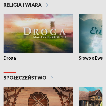
RELIGIA I WIARA
Droga
Słowo o Ewang
SPOŁECZEŃSTWO