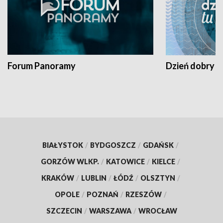
Forum Panoramy
Dzień dobry t
BIAŁYSTOK
/
BYDGOSZCZ
/
GDAŃSK
/
GORZÓW WLKP.
/
KATOWICE
/
KIELCE
/
KRAKÓW
/
LUBLIN
/
ŁÓDŹ
/
OLSZTYN
/
OPOLE
/
POZNAŃ
/
RZESZÓW
/
SZCZECIN
/
WARSZAWA
/
WROCŁAW