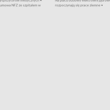
dyspozytorów medycznych •
Na placu budowy elektrowni jądrow
umowa NFZ ze szpitalem w
rozpoczynają się prace ziemne •
• Otwarto Morski Terminal
Podpisano umowę na budowę obwo
nkowy • Budowa morskiej farmy
Starogardu Gdańskiego • Za kilka dn
 • Korki na gdańskich Stogach •
wodowanie ORP „Wicher” • 18 mili
czne zachowania na torach •
złotych na inwestycje w szkołach w
nowych „trajtków” dla Gdyni
i Wejherowie • Nowy sprzęt
kardiologiczny dla Puckiego Szpitala
Pomorzu znów rekordowe upały