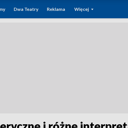
amy
Dwa Teatry
Reklama
Więcej
ryczne i różne interpret