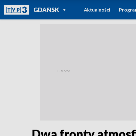
POWRÓT DO
GDAŃSK
Aktualności
Progr
TVP REGIONY
Dwa fronty atmosfe