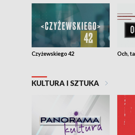
Czyżewskiego 42
Och, ta
KULTURA I SZTUKA