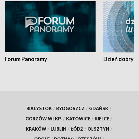
Forum Panoramy
Dzień dobry t
BIAŁYSTOK
/
BYDGOSZCZ
/
GDAŃSK
/
GORZÓW WLKP.
/
KATOWICE
/
KIELCE
/
KRAKÓW
/
LUBLIN
/
ŁÓDŹ
/
OLSZTYN
/