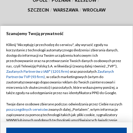
OPOLE
/
POZNAŃ
/
RZESZÓW
/
SZCZECIN
/
WARSZAWA
/
WROCŁAW
Szanujemy Twoją prywatność
Dołącz do nas:
Kliknij "Akceptuję i przechodzę do serwisu", aby wyrazić zgody na
korzystanie z technologii automatycznego śledzenia i zbierania danych,
TVP
dostęp do informacji na Twoim urządzeniu końcowym i ich
Abonament TVP
przechowywanie oraz na przetwarzanie Twoich danych osobowych przez
Regulamin TVP
nas, czyli Telewizję Polską S.A. w likwidacji (zwaną dalej również „TVP”),
Emisja w TVP
Zaufanych Partnerów z IAB* (1201 firm)
oraz pozostałych
Zaufanych
Polityka prywatności
Partnerów TVP (93 firm)
, w celach marketingowych (w tym do
Centrum informacji TVP
Moje zgody
zautomatyzowanego dopasowania reklam do Twoich zainteresowań i
mierzenia ich skuteczności) i pozostałych, które wskazujemy poniżej, a
Naziemna Telewizja Cyfrowa
Pomoc
także zgody na udostępnianie przez nas identyfikatora PPID do Google.
Sklep TVP
Biuro reklamy
Twoje dane osobowe zbierane podczas odwiedzania przez Ciebie naszych
Rada Programowa
poszczególnych serwisów
zwanych dalej „Portalem”, w tym informacje
Kontakt
zapisywane za pomocą technologii takich jak: pliki cookie, sygnalizatory
System NOS
WWW lub innych podobnych technologii umożliwiających świadczenie
dopasowanych i bezpiecznych usług, personalizację treści oraz reklam,
Informacje o nadawcy
Kanały
udostępnianie funkcji mediów społecznościowych oraz analizowanie