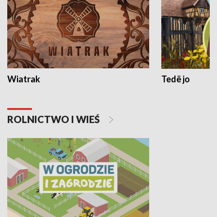
Wiatrak
Tedë jo
ROLNICTWO I WIEŚ