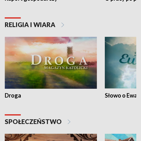
RELIGIA I WIARA
Droga
Słowo o Ewang
SPOŁECZEŃSTWO