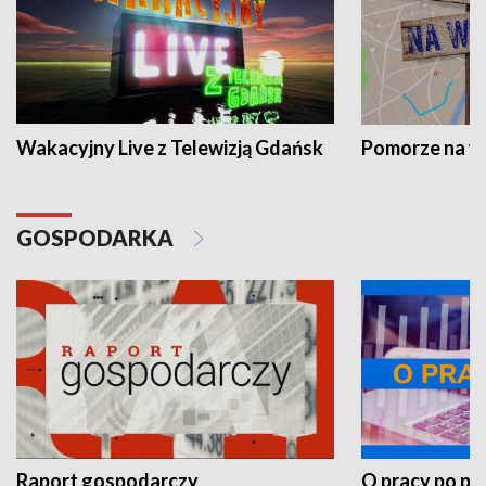
Wakacyjny Live z Telewizją Gdańsk
Pomorze na 
GOSPODARKA
Raport gospodarczy
O pracy po pr