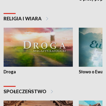
RELIGIA I WIARA
Droga
Słowo o Ewang
SPOŁECZEŃSTWO