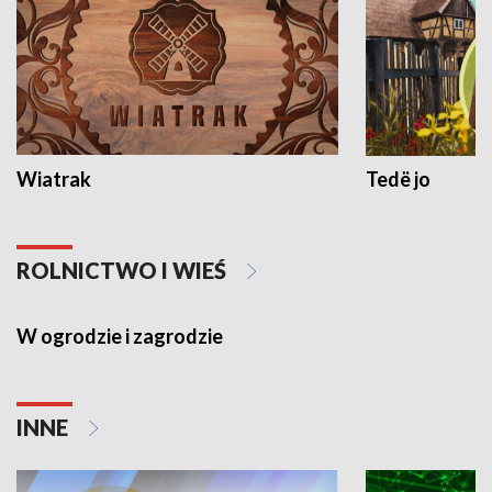
Wiatrak
Tedë jo
ROLNICTWO I WIEŚ
W ogrodzie i zagrodzie
INNE