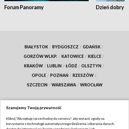
Forum Panoramy
Dzień dobry t
BIAŁYSTOK
/
BYDGOSZCZ
/
GDAŃSK
/
GORZÓW WLKP.
/
KATOWICE
/
KIELCE
/
KRAKÓW
/
LUBLIN
/
ŁÓDŹ
/
OLSZTYN
/
OPOLE
/
POZNAŃ
/
RZESZÓW
/
SZCZECIN
/
WARSZAWA
/
WROCŁAW
Szanujemy Twoją prywatność
Dołącz do nas:
Kliknij "Akceptuję i przechodzę do serwisu", aby wyrazić zgody na
korzystanie z technologii automatycznego śledzenia i zbierania danych,
TVP
dostęp do informacji na Twoim urządzeniu końcowym i ich