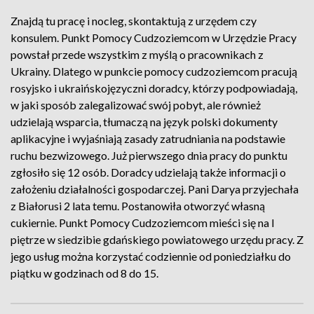
Znajdą tu pracę i nocleg, skontaktują z urzędem czy
konsulem. Punkt Pomocy Cudzoziemcom w Urzędzie Pracy
powstał przede wszystkim z myślą o pracownikach z
Ukrainy. Dlatego w punkcie pomocy cudzoziemcom pracują
rosyjsko i ukraińskojęzyczni doradcy, którzy podpowiadają,
w jaki sposób zalegalizować swój pobyt, ale również
udzielają wsparcia, tłumaczą na język polski dokumenty
aplikacyjne i wyjaśniają zasady zatrudniania na podstawie
ruchu bezwizowego. Już pierwszego dnia pracy do punktu
zgłosiło się 12 osób. Doradcy udzielają także informacji o
założeniu działalności gospodarczej. Pani Darya przyjechała
z Białorusi 2 lata temu. Postanowiła otworzyć własną
cukiernie. Punkt Pomocy Cudzoziemcom mieści się na I
piętrze w siedzibie gdańskiego powiatowego urzędu pracy. Z
jego usług można korzystać codziennie od poniedziałku do
piątku w godzinach od 8 do 15.