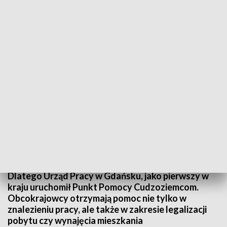
Punkt Pomocy Cudzoziemcom w Urzędzie Pracy
Atrakcyjne wynagrodzenie, wysoka, jakość życia
oraz otwarty rynek pracy sprawiają, że do Gdańska
przyjeżdża coraz więcej cudzoziemców. Po
przyjeździe do Polski nie wszyscy jednak od razu
znajdują pracę. I wtedy pojawiają się problemy.
Dlatego Urząd Pracy w Gdańsku, jako pierwszy w
kraju uruchomił Punkt Pomocy Cudzoziemcom.
Obcokrajowcy otrzymają pomoc nie tylko w
znalezieniu pracy, ale także w zakresie legalizacji
pobytu czy wynajęcia mieszkania