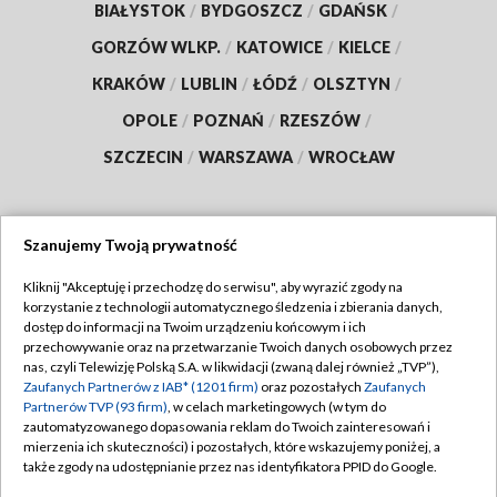
BIAŁYSTOK
/
BYDGOSZCZ
/
GDAŃSK
/
GORZÓW WLKP.
/
KATOWICE
/
KIELCE
/
KRAKÓW
/
LUBLIN
/
ŁÓDŹ
/
OLSZTYN
/
OPOLE
/
POZNAŃ
/
RZESZÓW
/
SZCZECIN
/
WARSZAWA
/
WROCŁAW
Szanujemy Twoją prywatność
Dołącz do nas:
Kliknij "Akceptuję i przechodzę do serwisu", aby wyrazić zgody na
korzystanie z technologii automatycznego śledzenia i zbierania danych,
TVP
dostęp do informacji na Twoim urządzeniu końcowym i ich
Abonament TVP
przechowywanie oraz na przetwarzanie Twoich danych osobowych przez
Regulamin TVP
nas, czyli Telewizję Polską S.A. w likwidacji (zwaną dalej również „TVP”),
Emisja w TVP
Polityka prywatności
Zaufanych Partnerów z IAB* (1201 firm)
oraz pozostałych
Zaufanych
Partnerów TVP (93 firm)
, w celach marketingowych (w tym do
Centrum informacji TVP
Moje zgody
zautomatyzowanego dopasowania reklam do Twoich zainteresowań i
mierzenia ich skuteczności) i pozostałych, które wskazujemy poniżej, a
Naziemna Telewizja Cyfrowa
Pomoc
także zgody na udostępnianie przez nas identyfikatora PPID do Google.
Sklep TVP
Biuro reklamy