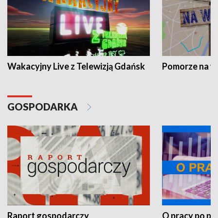
Wakacyjny Live z Telewizją Gdańsk
Pomorze na 
GOSPODARKA
Raport gospodarczy
O pracy po pr