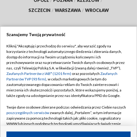
OPOLE
/
POZNAŃ
/
RZESZÓW
/
SZCZECIN
/
WARSZAWA
/
WROCŁAW
Szanujemy Twoją prywatność
Dołącz do nas:
Kliknij "Akceptuję i przechodzę do serwisu", aby wyrazić zgody na
korzystanie z technologii automatycznego śledzenia i zbierania danych,
TVP
dostęp do informacji na Twoim urządzeniu końcowym i ich
Abonament TVP
przechowywanie oraz na przetwarzanie Twoich danych osobowych przez
Regulamin TVP
nas, czyli Telewizję Polską S.A. w likwidacji (zwaną dalej również „TVP”),
Emisja w TVP
Zaufanych Partnerów z IAB* (1201 firm)
oraz pozostałych
Zaufanych
Polityka prywatności
Partnerów TVP (93 firm)
, w celach marketingowych (w tym do
Centrum informacji TVP
Moje zgody
zautomatyzowanego dopasowania reklam do Twoich zainteresowań i
mierzenia ich skuteczności) i pozostałych, które wskazujemy poniżej, a
Naziemna Telewizja Cyfrowa
Pomoc
także zgody na udostępnianie przez nas identyfikatora PPID do Google.
Sklep TVP
Biuro reklamy
Twoje dane osobowe zbierane podczas odwiedzania przez Ciebie naszych
Rada Programowa
poszczególnych serwisów
zwanych dalej „Portalem”, w tym informacje
Kontakt
zapisywane za pomocą technologii takich jak: pliki cookie, sygnalizatory
System NOS
WWW lub innych podobnych technologii umożliwiających świadczenie
dopasowanych i bezpiecznych usług, personalizację treści oraz reklam,
Informacje o nadawcy
Kanały
udostępnianie funkcji mediów społecznościowych oraz analizowanie