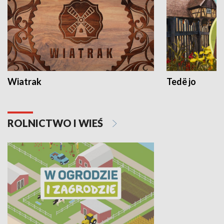
Wiatrak
Tedë jo
ROLNICTWO I WIEŚ