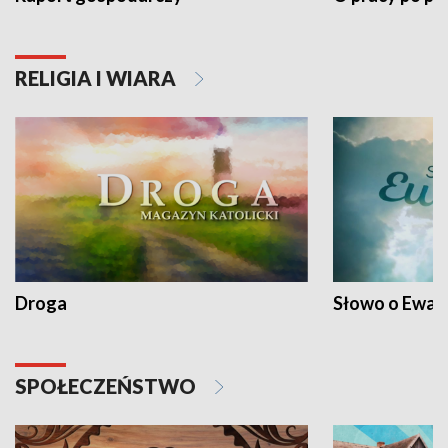
RELIGIA I WIARA
Droga
Słowo o Ewang
SPOŁECZEŃSTWO