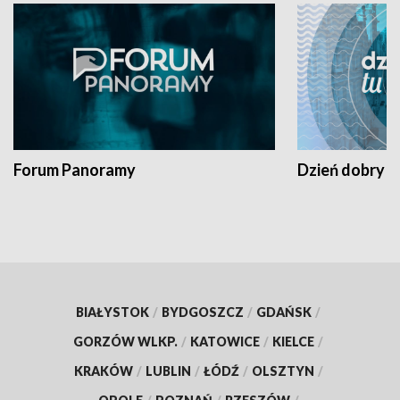
Forum Panoramy
Dzień dobry t
BIAŁYSTOK
/
BYDGOSZCZ
/
GDAŃSK
/
GORZÓW WLKP.
/
KATOWICE
/
KIELCE
/
KRAKÓW
/
LUBLIN
/
ŁÓDŹ
/
OLSZTYN
/