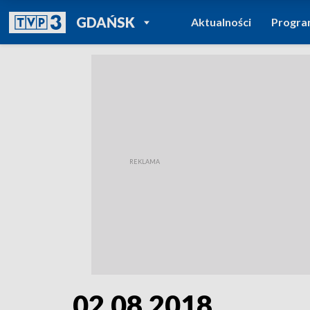
POWRÓT DO
GDAŃSK
Aktualności
Progr
TVP REGIONY
02.08.2018