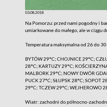
03.08.2018
Na Pomorzu: przed nami pogodny i bar
umiarkowane do małego, ale w ciągu d
Temperatura maksymalna od 26 do 30 
BYTÓW 29°C; CHOJNICE 29°C; CZŁ
28°C; KARTUZY 29°C; KOŚCIERZYNA
MALBORK 29°C; NOWY DWÓR GDAŃS
PUCK 27°C; SŁUPSK 28°C; SOPOT 
29°C; TCZEW 29°C; WEJHEROWO 28
Wiatr: zachodni do północno-zachodni