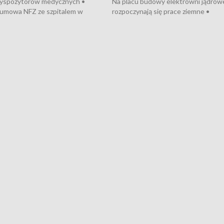
dyspozytorów medycznych •
Na placu budowy elektrowni jądrow
umowa NFZ ze szpitalem w
rozpoczynają się prace ziemne •
• Otwarto Morski Terminal
Podpisano umowę na budowę obwo
nkowy • Budowa morskiej farmy
Starogardu Gdańskiego • Za kilka dn
 • Korki na gdańskich Stogach •
wodowanie ORP „Wicher” • 18 mili
czne zachowania na torach •
złotych na inwestycje w szkołach w
nowych „trajtków” dla Gdyni
i Wejherowie • Nowy sprzęt
kardiologiczny dla Puckiego Szpitala
Pomorzu znów rekordowe upały