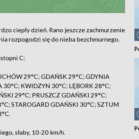
dzo ciepły dzień. Rano jeszcze zachmurzenie
nia rozpogodzi się do nieba bezchmurnego.
P
stopni C:
UCHÓW 29°C; GDAŃSK 29°C; GDYNIA
 30°C; KWIDZYN 30°C; LĘBORK 28°C;
KI 29°C; PRUSZCZ GDAŃSKI 29°C;
28°C; STAROGARD GDAŃSKI 30°C; SZTUM
°C.
P
ego, słaby, 10-20 km/h.