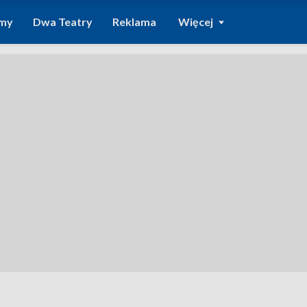
amy
Dwa Teatry
Reklama
Więcej