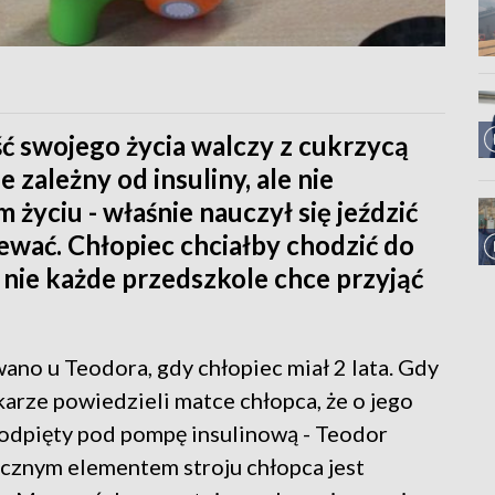
ść swojego życia walczy z cukrzycą
 zależny od insuliny, ale nie
życiu - właśnie nauczył się jeździć
iewać. Chłopiec chciałby chodzić do
e nie każde przedszkole chce przyjąć
no u Teodora, gdy chłopiec miał 2 lata. Gdy
ekarze powiedzieli matce chłopca, że o jego
Podpięty pod pompę insulinową - Teodor
łącznym elementem stroju chłopca jest