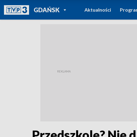
POWRÓT DO
GDAŃSK
Aktualności
Progr
TVP REGIONY
Przedszkole? Nie 