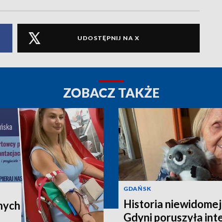
UDOSTĘPNIJ NA X
ZOBACZ TAKŻE
GDAŃSK
Historia niewidomej
nych
Gdyni poruszyła in