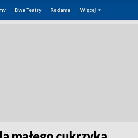
amy
Dwa Teatry
Reklama
Więcej
dla małego cukrzyka