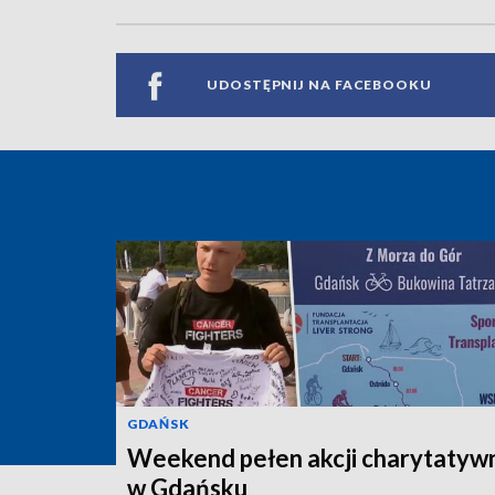
UDOSTĘPNIJ NA FACEBOOKU
GDAŃSK
Weekend pełen akcji charytatyw
w Gdańsku