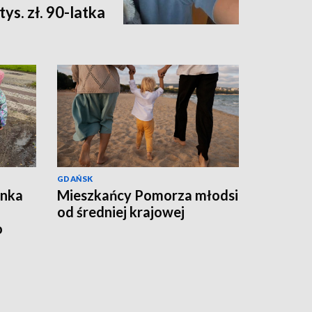
ys. zł. 90-latka
GDAŃSK
ynka
Mieszkańcy Pomorza młodsi
od średniej krajowej
o