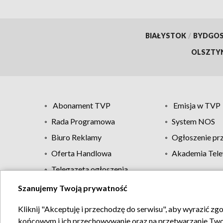
BIAŁYSTOK
/
BYDGO
OLSZTY
Abonament TVP
Emisja w TVP
Rada Programowa
System NOS
Biuro Reklamy
Ogłoszenie pr
Oferta Handlowa
Akademia Tele
Telegazeta ogłoszenia
Szanujemy Twoją prywatność
Regulamin TVP
Kliknij "Akceptuję i przechodzę do serwisu", aby wyrazić zg
końcowym i ich przechowywanie oraz na przetwarzanie Twoich