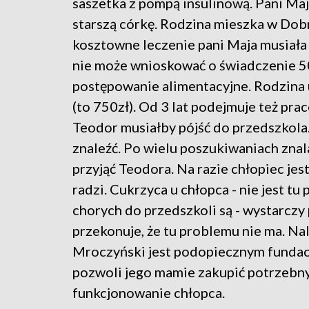
saszetka z pompą insulinową. Pani Ma
starszą córkę. Rodzina mieszka w Dobr
kosztowne leczenie pani Maja musiał
nie może wnioskować o świadczenie 50
postępowanie alimentacyjne. Rodzina u
(to 750zł). Od 3 lat podejmuje też pra
Teodor musiałby pójść do przedszkola.
znaleźć. Po wielu poszukiwaniach znal
przyjąć Teodora. Na razie chłopiec jes
radzi. Cukrzyca u chłopca - nie jest t
chorych do przedszkoli są - wystarczy
przekonuje, że tu problemu nie ma. Na
Mroczyński jest podopiecznym fundacj
pozwoli jego mamie zakupić potrzebny
funkcjonowanie chłopca.