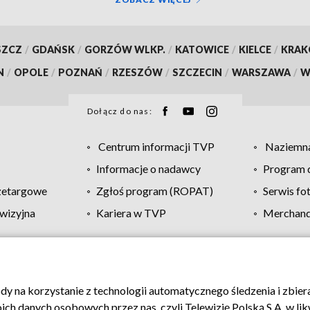
SZCZ
/
GDAŃSK
/
GORZÓW WLKP.
/
KATOWICE
/
KIELCE
/
KRA
N
/
OPOLE
/
POZNAŃ
/
RZESZÓW
/
SZCZECIN
/
WARSZAWA
/
W
Dołącz do nas:
Centrum informacji TVP
Naziemna
Informacje o nadawcy
Program d
zetargowe
Zgłoś program (ROPAT)
Serwis fo
wizyjna
Kariera w TVP
Merchandi
Polityka prywatności
Moje zgody
Pomoc
Biuro re
ody na korzystanie z technologii automatycznego śledzenia i zbie
 danych osobowych przez nas, czyli Telewizję Polską S.A. w likw