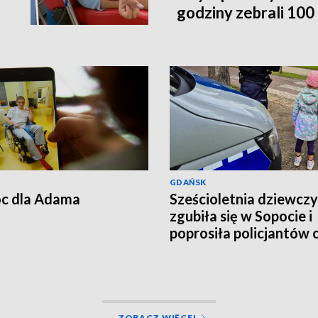
godziny zebrali 100 t
poleci do Australii
GDAŃSK
c dla Adama
Sześcioletnia dziewcz
zgubiła się w Sopocie i
poprosiła policjantów 
pomoc
ZOBACZ WIĘCEJ