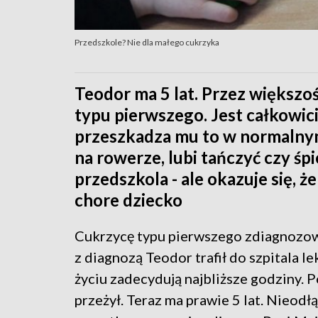
Przedszkole? Nie dla małego cukrzyka
Teodor ma 5 lat. Przez większo
typu pierwszego. Jest całkowicie
przeszkadza mu to w normalnym 
na rowerze, lubi tańczyć czy śp
przedszkola - ale okazuje się, ż
chore dziecko
Cukrzycę typu pierwszego zdiagnozowa
z diagnozą Teodor trafił do szpitala l
życiu zadecydują najbliższe godziny. 
przeżył. Teraz ma prawie 5 lat. Nieod