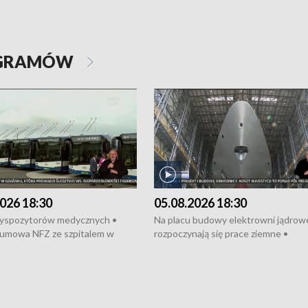
OGRAMÓW
026 18:30
05.08.2026 18:30
dyspozytorów medycznych •
Na placu budowy elektrowni jądrow
umowa NFZ ze szpitalem w
rozpoczynają się prace ziemne •
• Otwarto Morski Terminal
Podpisano umowę na budowę obwo
nkowy • Budowa morskiej farmy
Starogardu Gdańskiego • Za kilka dn
 • Korki na gdańskich Stogach •
wodowanie ORP „Wicher” • 18 mili
czne zachowania na torach •
złotych na inwestycje w szkołach w
nowych „trajtków” dla Gdyni
i Wejherowie • Nowy sprzęt