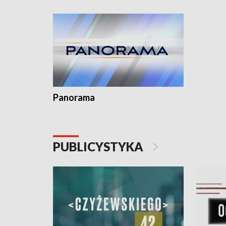
Dominika • Gdynia z lat 30. w
fotoplastikonie
Panorama
PUBLICYSTYKA