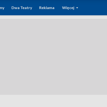
amy
Dwa Teatry
Reklama
Więcej