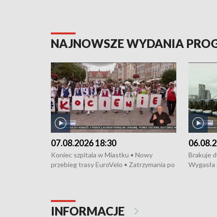
NAJNOWSZE WYDANIA PR
07.08.2026 18:30
06.08.2
Koniec szpitala w Miastku • Nowy
Brakuje 
przebieg trasy EuroVelo • Zatrzymania po
Wygasła 
bójce w Kościerzynie • Mieszkańcy
Miastku 
protestują przeciwko budowie trasy
Przeładu
tramwajowej • Kolejne konwoje
wiatrowej
humanitarne z Trójmiasta na Ukrainę •
Niebezpie
INFORMACJE
Święto Kociewia na Jarmarku św.
Dziewięć 