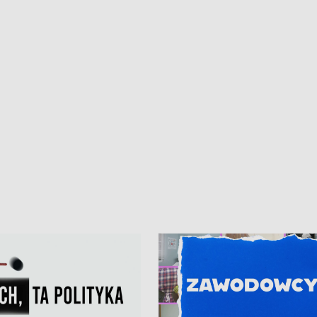
kardiologiczny dla Puckiego Szpitala
Pomorzu znów rekordowe upały