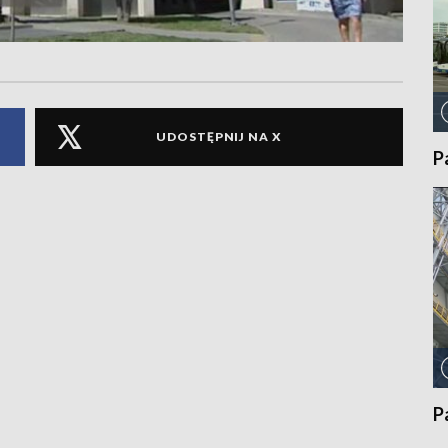
UDOSTĘPNIJ NA X
P
P