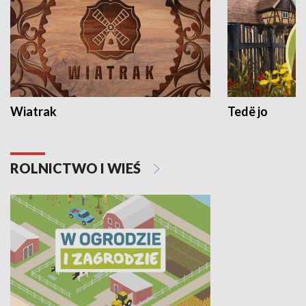
Wiatrak
Tedë jo
ROLNICTWO I WIEŚ