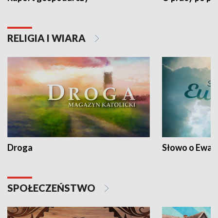
RELIGIA I WIARA
Droga
Słowo o Ewang
SPOŁECZEŃSTWO