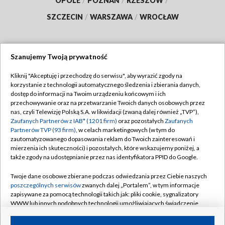
OPOLE
/
POZNAŃ
/
RZESZÓW
/
SZCZECIN
/
WARSZAWA
/
WROCŁAW
Szanujemy Twoją prywatność
Dołącz do nas:
Kliknij "Akceptuję i przechodzę do serwisu", aby wyrazić zgody na
korzystanie z technologii automatycznego śledzenia i zbierania danych,
TVP
dostęp do informacji na Twoim urządzeniu końcowym i ich
Abonament TVP
przechowywanie oraz na przetwarzanie Twoich danych osobowych przez
Regulamin TVP
nas, czyli Telewizję Polską S.A. w likwidacji (zwaną dalej również „TVP”),
Emisja w TVP
Zaufanych Partnerów z IAB* (1201 firm)
oraz pozostałych
Zaufanych
Polityka prywatności
Partnerów TVP (93 firm)
, w celach marketingowych (w tym do
Centrum informacji TVP
Moje zgody
zautomatyzowanego dopasowania reklam do Twoich zainteresowań i
mierzenia ich skuteczności) i pozostałych, które wskazujemy poniżej, a
Naziemna Telewizja Cyfrowa
Pomoc
także zgody na udostępnianie przez nas identyfikatora PPID do Google.
Sklep TVP
Biuro reklamy
Twoje dane osobowe zbierane podczas odwiedzania przez Ciebie naszych
Rada Programowa
poszczególnych serwisów
zwanych dalej „Portalem”, w tym informacje
Kontakt
zapisywane za pomocą technologii takich jak: pliki cookie, sygnalizatory
System NOS
WWW lub innych podobnych technologii umożliwiających świadczenie
dopasowanych i bezpiecznych usług, personalizację treści oraz reklam,
Informacje o nadawcy
Kanały
udostępnianie funkcji mediów społecznościowych oraz analizowanie