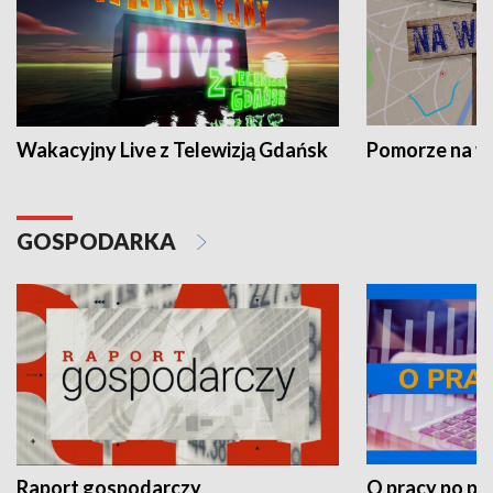
Wakacyjny Live z Telewizją Gdańsk
Pomorze na 
GOSPODARKA
Raport gospodarczy
O pracy po pr