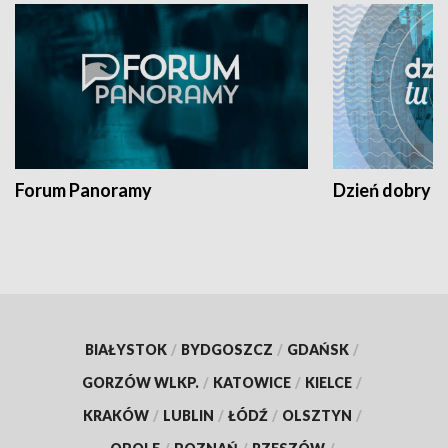
Forum Panoramy
Dzień dobry t
BIAŁYSTOK
/
BYDGOSZCZ
/
GDAŃSK
/
GORZÓW WLKP.
/
KATOWICE
/
KIELCE
/
KRAKÓW
/
LUBLIN
/
ŁÓDŹ
/
OLSZTYN
/