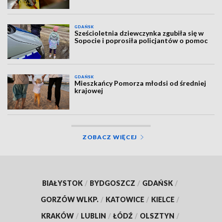
GDAŃSK
Sześcioletnia dziewczynka zgubiła się w
Sopocie i poprosiła policjantów o pomoc
GDAŃSK
Mieszkańcy Pomorza młodsi od średniej
krajowej
ZOBACZ WIĘCEJ
BIAŁYSTOK
/
BYDGOSZCZ
/
GDAŃSK
/
GORZÓW WLKP.
/
KATOWICE
/
KIELCE
/
KRAKÓW
/
LUBLIN
/
ŁÓDŹ
/
OLSZTYN
/