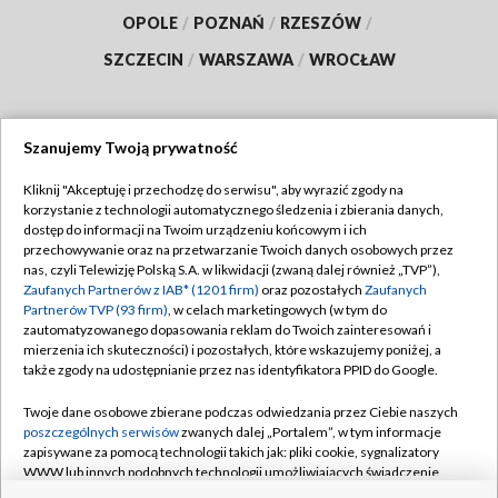
OPOLE
/
POZNAŃ
/
RZESZÓW
/
SZCZECIN
/
WARSZAWA
/
WROCŁAW
Szanujemy Twoją prywatność
Dołącz do nas:
Kliknij "Akceptuję i przechodzę do serwisu", aby wyrazić zgody na
korzystanie z technologii automatycznego śledzenia i zbierania danych,
TVP
dostęp do informacji na Twoim urządzeniu końcowym i ich
Abonament TVP
przechowywanie oraz na przetwarzanie Twoich danych osobowych przez
Regulamin TVP
nas, czyli Telewizję Polską S.A. w likwidacji (zwaną dalej również „TVP”),
Emisja w TVP
Polityka prywatności
Zaufanych Partnerów z IAB* (1201 firm)
oraz pozostałych
Zaufanych
Partnerów TVP (93 firm)
, w celach marketingowych (w tym do
Centrum informacji TVP
Moje zgody
zautomatyzowanego dopasowania reklam do Twoich zainteresowań i
mierzenia ich skuteczności) i pozostałych, które wskazujemy poniżej, a
Naziemna Telewizja Cyfrowa
Pomoc
także zgody na udostępnianie przez nas identyfikatora PPID do Google.
Sklep TVP
Biuro reklamy
Twoje dane osobowe zbierane podczas odwiedzania przez Ciebie naszych
Rada Programowa
Kontakt
poszczególnych serwisów
zwanych dalej „Portalem”, w tym informacje
zapisywane za pomocą technologii takich jak: pliki cookie, sygnalizatory
System NOS
WWW lub innych podobnych technologii umożliwiających świadczenie
dopasowanych i bezpiecznych usług, personalizację treści oraz reklam,