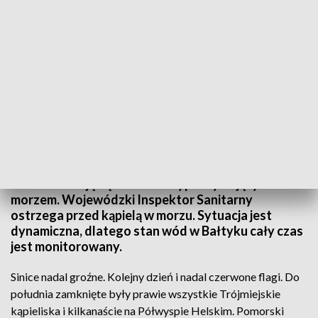
Sinice nie ustępują a Sanepid zakazuje kąpieli
Ponad 20 zamkniętych kąpielisk od Gdańska aż po
Hel. Sinice dają się we znaki wypoczywającym nad
morzem. Wojewódzki Inspektor Sanitarny
ostrzega przed kąpielą w morzu. Sytuacja jest
dynamiczna, dlatego stan wód w Bałtyku cały czas
jest monitorowany.
Sinice nadal groźne. Kolejny dzień i nadal czerwone flagi. Do
południa zamknięte były prawie wszystkie Trójmiejskie
kąpieliska i kilkanaście na Półwyspie Helskim. Pomorski