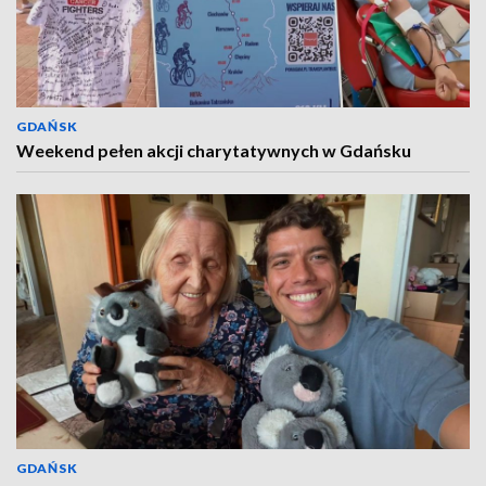
GDAŃSK
Weekend pełen akcji charytatywnych w Gdańsku
GDAŃSK