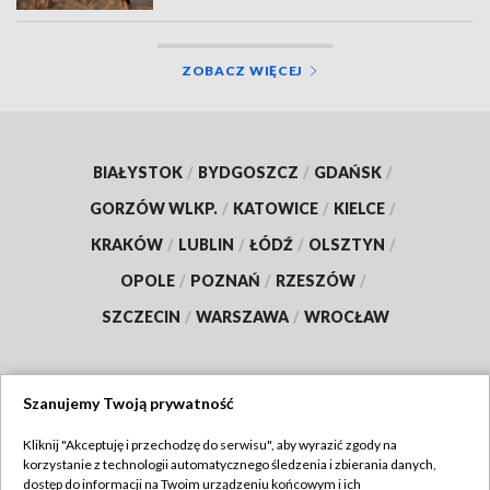
ZOBACZ WIĘCEJ
BIAŁYSTOK
/
BYDGOSZCZ
/
GDAŃSK
/
GORZÓW WLKP.
/
KATOWICE
/
KIELCE
/
KRAKÓW
/
LUBLIN
/
ŁÓDŹ
/
OLSZTYN
/
OPOLE
/
POZNAŃ
/
RZESZÓW
/
SZCZECIN
/
WARSZAWA
/
WROCŁAW
Szanujemy Twoją prywatność
Dołącz do nas:
Kliknij "Akceptuję i przechodzę do serwisu", aby wyrazić zgody na
korzystanie z technologii automatycznego śledzenia i zbierania danych,
TVP
dostęp do informacji na Twoim urządzeniu końcowym i ich