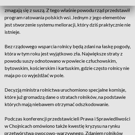
roku obfite opady deszczu zniszczyły ich uprawy, teraz
zmagają się z suszą. Z tego właśnie powodu rząd przedstawił
program ratowania polskich wsi. Jednym z jego elementów
jest stworzenie systemu melioracji, który dziś praktycznie nie
istnieje.
Bez rządowego wsparcia rolnicy będą zdani na łaskę pogody,
która w tym roku jest wyjątkowo zła. Największe straty z
powodu suszy odnotowano w powiecie człuchowskim,
bytowskim, kościerskim i kartuskim, gdzie często rolnicy nie
maja po co wyjeżdżać w pole.
Decyzją ministra rolnictwa uruchomiono specjalne komisje,
które już gromadzą dane o stratach rolników, na podstawie
których mają niebawem otrzymać odszkodowanie.
Podczas konferencji przedstawicieli Prawa i Sprawiedliwości
w Chojnicach omówiono także kwestię kryzysu na rynku
przetwórstwa owocowo-warzywnego. Zdaniem rolników