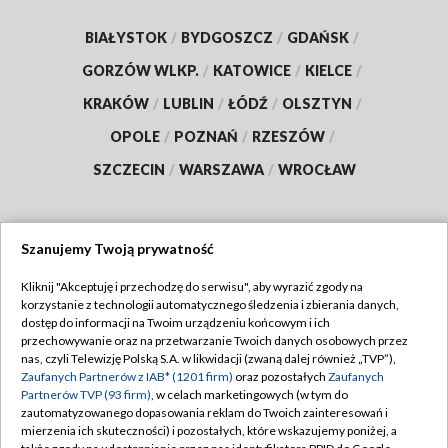
BIAŁYSTOK
/
BYDGOSZCZ
/
GDAŃSK
/
GORZÓW WLKP.
/
KATOWICE
/
KIELCE
/
KRAKÓW
/
LUBLIN
/
ŁÓDŹ
/
OLSZTYN
/
OPOLE
/
POZNAŃ
/
RZESZÓW
/
SZCZECIN
/
WARSZAWA
/
WROCŁAW
Szanujemy Twoją prywatność
Dołącz do nas:
Kliknij "Akceptuję i przechodzę do serwisu", aby wyrazić zgody na
korzystanie z technologii automatycznego śledzenia i zbierania danych,
TVP
dostęp do informacji na Twoim urządzeniu końcowym i ich
Abonament TVP
przechowywanie oraz na przetwarzanie Twoich danych osobowych przez
Regulamin TVP
nas, czyli Telewizję Polską S.A. w likwidacji (zwaną dalej również „TVP”),
Emisja w TVP
Polityka prywatności
Zaufanych Partnerów z IAB* (1201 firm)
oraz pozostałych
Zaufanych
Partnerów TVP (93 firm)
, w celach marketingowych (w tym do
Centrum informacji TVP
Moje zgody
zautomatyzowanego dopasowania reklam do Twoich zainteresowań i
mierzenia ich skuteczności) i pozostałych, które wskazujemy poniżej, a
Naziemna Telewizja Cyfrowa
Pomoc