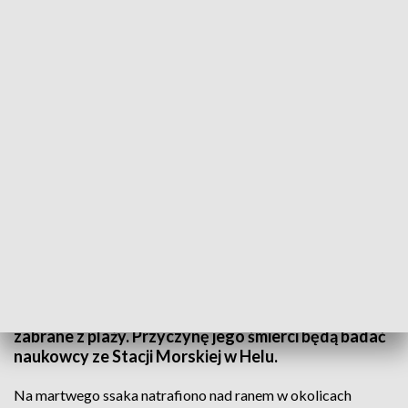
Martwy wieloryb na plaży w Kątach Rybackich
Martwy wieloryb na Mierzei Wiślanej. Nad ranem
służby otrzymały informacje o rozkładającym się
ciele ssaka na plaży w okolicach Kątów Rybackich.
To prawdopodobnie młody osobnik, który
przedostał się do Morza Bałtyckiego przez
Cieśniny Duńskie. Ciało wieloryba zostało już
zabrane z plaży. Przyczynę jego śmierci będą badać
naukowcy ze Stacji Morskiej w Helu.
Na martwego ssaka natrafiono nad ranem w okolicach