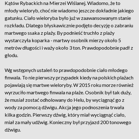
Kątów Rybackich na Mierzei Wiślanej. Wiadomo, że to
młody wieloryb, choć nie wiadomo jeszcze dokładnie jakiego
gatunku. Ciało wieloryba było już w zaawansowanym stanie
rozkładu. Dlatego błyskawicznie podjęto decyzję o zabraniu
martwego ssaka z plaży. By podnieść truchło z plaży
wystarczyła koparka - martwy osobnik mierzy około 5
metrów długości i waży około 3 ton. Prawdopodobnie padł z
głodu.
Wg wstępnych ustaleń to prawdopodobnie ciało młodego
finwala. To nie pierwszy przypadek kiedy na polskich plażach
pojawiają się martwe wieloryby. W 2015 roku morze również
wyrzuciło martwego finwala na plaże. Osobnik był tak duży,
że musiał zostać odholowany do Helu, by wyciągnąć go z
wody za pomocą dźwigu. Akcja jego podnoszenia trwała
kilka godzin. Pierwszy dźwig, który miał wyciągnąć ciało,
miał za mały udźwig. Konieczny był przyjazd 200 tonowego
dźwigu.