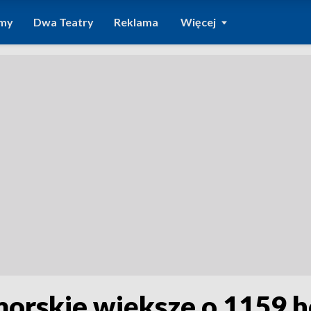
amy
Dwa Teatry
Reklama
Więcej
rskie większe o 1159 h