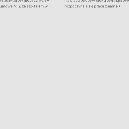
dyspozytorów medycznych •
Na placu budowy elektrowni jądrow
umowa NFZ ze szpitalem w
rozpoczynają się prace ziemne •
• Otwarto Morski Terminal
Podpisano umowę na budowę obwo
nkowy • Budowa morskiej farmy
Starogardu Gdańskiego • Za kilka dn
 • Korki na gdańskich Stogach •
wodowanie ORP „Wicher” • 18 mili
czne zachowania na torach •
złotych na inwestycje w szkołach w
nowych „trajtków” dla Gdyni
i Wejherowie • Nowy sprzęt
kardiologiczny dla Puckiego Szpitala
Pomorzu znów rekordowe upały