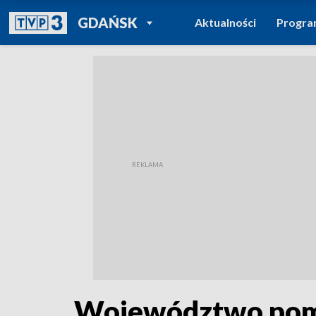
POWRÓT DO
GDAŃSK
Aktualności
Progr
TVP REGIONY
Województwo pomo