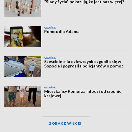
“Ślady życia" pokazują, że jest nas więcej?
GDAŃSK
Pomoc dla Adama
GDAŃSK
Sześcioletnia dziewczynka zgubiła się w
Sopocie i poprosiła policjantów o pomoc
GDAŃSK
Mieszkańcy Pomorza młodsi od średniej
krajowej
ZOBACZ WIĘCEJ