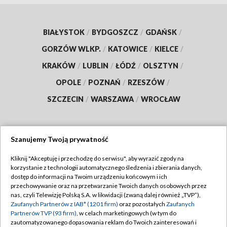
BIAŁYSTOK
/
BYDGOSZCZ
/
GDAŃSK
/
GORZÓW WLKP.
/
KATOWICE
/
KIELCE
/
KRAKÓW
/
LUBLIN
/
ŁÓDŹ
/
OLSZTYN
/
OPOLE
/
POZNAŃ
/
RZESZÓW
/
SZCZECIN
/
WARSZAWA
/
WROCŁAW
Szanujemy Twoją prywatność
Dołącz do nas:
Kliknij "Akceptuję i przechodzę do serwisu", aby wyrazić zgody na
korzystanie z technologii automatycznego śledzenia i zbierania danych,
TVP
dostęp do informacji na Twoim urządzeniu końcowym i ich
Abonament TVP
przechowywanie oraz na przetwarzanie Twoich danych osobowych przez
Regulamin TVP
nas, czyli Telewizję Polską S.A. w likwidacji (zwaną dalej również „TVP”),
Emisja w TVP
Polityka prywatności
Zaufanych Partnerów z IAB* (1201 firm)
oraz pozostałych
Zaufanych
Partnerów TVP (93 firm)
, w celach marketingowych (w tym do
Centrum informacji TVP
Moje zgody
zautomatyzowanego dopasowania reklam do Twoich zainteresowań i