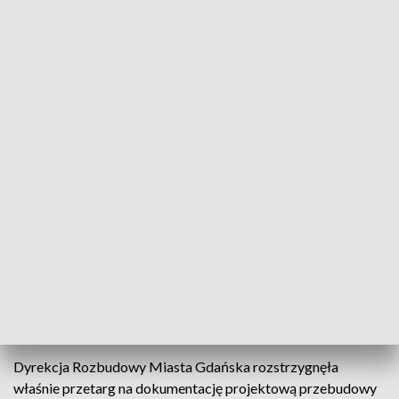
Mieszkańcy Osowej w Gdańsku domagają się budowy dróg
Mieszkańcy gdańskiej dzielnicy Osowa domagają
się od miasta przyspieszenia inwestycji
komunikacyjnych. Chcą powstania ulicy Nowej
Kielnieńskiej i budowy nowego przystanku
Pomorskiej Kolei Metropolitalnej. Urzędnicy mówią:
będzie modernizacja istniejącej Kielnieńskiej, a
reszta to melodia przyszłości.
Dyrekcja Rozbudowy Miasta Gdańska rozstrzygnęła
właśnie przetarg na dokumentację projektową przebudowy