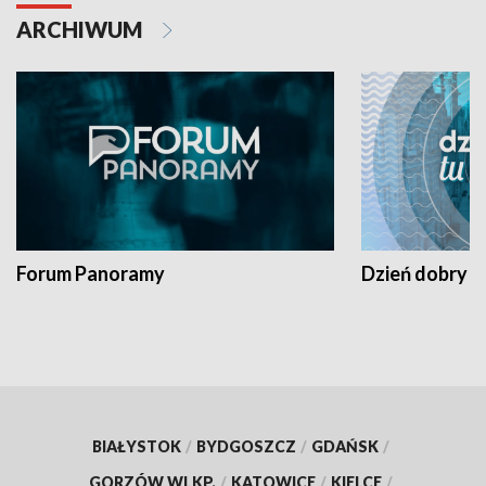
ARCHIWUM
Forum Panoramy
Dzień dobry t
BIAŁYSTOK
/
BYDGOSZCZ
/
GDAŃSK
/
GORZÓW WLKP.
/
KATOWICE
/
KIELCE
/