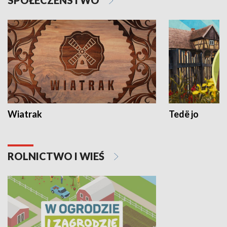
SPOŁECZEŃSTWO
Wiatrak
Tedë jo
ROLNICTWO I WIEŚ