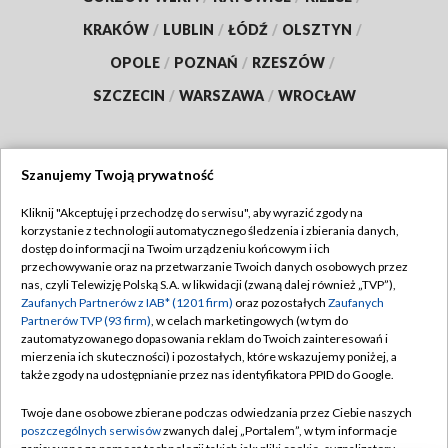
KRAKÓW
/
LUBLIN
/
ŁÓDŹ
/
OLSZTYN
/
OPOLE
/
POZNAŃ
/
RZESZÓW
/
SZCZECIN
/
WARSZAWA
/
WROCŁAW
Szanujemy Twoją prywatność
Dołącz do nas:
Kliknij "Akceptuję i przechodzę do serwisu", aby wyrazić zgody na
korzystanie z technologii automatycznego śledzenia i zbierania danych,
TVP
dostęp do informacji na Twoim urządzeniu końcowym i ich
Abonament TVP
przechowywanie oraz na przetwarzanie Twoich danych osobowych przez
Regulamin TVP
nas, czyli Telewizję Polską S.A. w likwidacji (zwaną dalej również „TVP”),
Emisja w TVP
Zaufanych Partnerów z IAB* (1201 firm)
oraz pozostałych
Zaufanych
Polityka prywatności
Partnerów TVP (93 firm)
, w celach marketingowych (w tym do
Centrum informacji TVP
Moje zgody
zautomatyzowanego dopasowania reklam do Twoich zainteresowań i
mierzenia ich skuteczności) i pozostałych, które wskazujemy poniżej, a
Naziemna Telewizja Cyfrowa
Pomoc
także zgody na udostępnianie przez nas identyfikatora PPID do Google.
Sklep TVP
Biuro reklamy
Twoje dane osobowe zbierane podczas odwiedzania przez Ciebie naszych
Rada Programowa
poszczególnych serwisów
zwanych dalej „Portalem”, w tym informacje
Kontakt