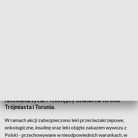
Przestępcy handlujący lekami w rękach policji
Zatrzymano członków zorganizowanej grupy
przestępczej zajmującej się składowaniem i
nielegalnym eksportem leków, które w Polsce
należą do deficytowych i są niezbędne do
ratowania życia. Przestępcy działali na terenie
Trójmiasta i Torunia.
W ramach akcji zabezpieczono leki przeciwzakrzepowe,
onkologiczne, insulinę oraz leki objęte zakazem wywozu z
Polski - przechowywane w nieodpowiednich warunkach, w