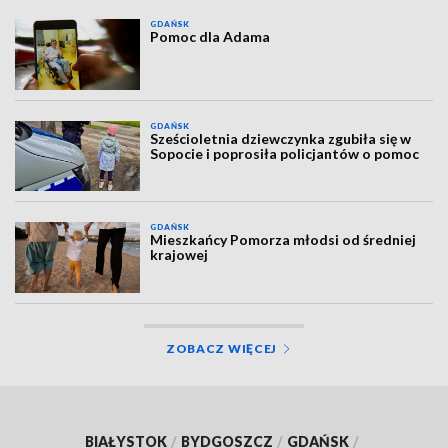
GDAŃSK
Pomoc dla Adama
GDAŃSK
Sześcioletnia dziewczynka zgubiła się w
Sopocie i poprosiła policjantów o pomoc
GDAŃSK
Mieszkańcy Pomorza młodsi od średniej
krajowej
ZOBACZ WIĘCEJ
BIAŁYSTOK
/
BYDGOSZCZ
/
GDAŃSK
/