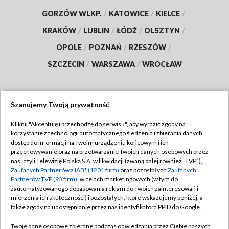
GORZÓW WLKP.
/
KATOWICE
/
KIELCE
/
KRAKÓW
/
LUBLIN
/
ŁÓDŹ
/
OLSZTYN
/
OPOLE
/
POZNAŃ
/
RZESZÓW
/
SZCZECIN
/
WARSZAWA
/
WROCŁAW
Szanujemy Twoją prywatność
Dołącz do nas:
Kliknij "Akceptuję i przechodzę do serwisu", aby wyrazić zgody na
korzystanie z technologii automatycznego śledzenia i zbierania danych,
TVP
dostęp do informacji na Twoim urządzeniu końcowym i ich
Abonament TVP
przechowywanie oraz na przetwarzanie Twoich danych osobowych przez
Regulamin TVP
nas, czyli Telewizję Polską S.A. w likwidacji (zwaną dalej również „TVP”),
Emisja w TVP
Polityka prywatności
Zaufanych Partnerów z IAB* (1201 firm)
oraz pozostałych
Zaufanych
Partnerów TVP (93 firm)
, w celach marketingowych (w tym do
Centrum informacji TVP
Moje zgody
zautomatyzowanego dopasowania reklam do Twoich zainteresowań i
mierzenia ich skuteczności) i pozostałych, które wskazujemy poniżej, a
Naziemna Telewizja Cyfrowa
Pomoc
także zgody na udostępnianie przez nas identyfikatora PPID do Google.
Sklep TVP
Biuro reklamy
Twoje dane osobowe zbierane podczas odwiedzania przez Ciebie naszych