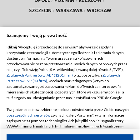
OPOLE
/
POZNAŃ
/
RZESZÓW
/
SZCZECIN
/
WARSZAWA
/
WROCŁAW
Szanujemy Twoją prywatność
Dołącz do nas:
Kliknij "Akceptuję i przechodzę do serwisu", aby wyrazić zgody na
korzystanie z technologii automatycznego śledzenia i zbierania danych,
TVP
dostęp do informacji na Twoim urządzeniu końcowym i ich
Abonament TVP
przechowywanie oraz na przetwarzanie Twoich danych osobowych przez
Regulamin TVP
nas, czyli Telewizję Polską S.A. w likwidacji (zwaną dalej również „TVP”),
Emisja w TVP
Zaufanych Partnerów z IAB* (1201 firm)
oraz pozostałych
Zaufanych
Polityka prywatności
Partnerów TVP (93 firm)
, w celach marketingowych (w tym do
Centrum informacji TVP
Moje zgody
zautomatyzowanego dopasowania reklam do Twoich zainteresowań i
mierzenia ich skuteczności) i pozostałych, które wskazujemy poniżej, a
Naziemna Telewizja Cyfrowa
Pomoc
także zgody na udostępnianie przez nas identyfikatora PPID do Google.
Sklep TVP
Biuro reklamy
Twoje dane osobowe zbierane podczas odwiedzania przez Ciebie naszych
Rada Programowa
poszczególnych serwisów
zwanych dalej „Portalem”, w tym informacje
Kontakt
zapisywane za pomocą technologii takich jak: pliki cookie, sygnalizatory
System NOS
WWW lub innych podobnych technologii umożliwiających świadczenie
dopasowanych i bezpiecznych usług, personalizację treści oraz reklam,
Informacje o nadawcy
Kanały
udostępnianie funkcji mediów społecznościowych oraz analizowanie