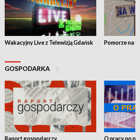
Wakacyjny Live z Telewizją Gdańsk
Pomorze na 
GOSPODARKA
Raport gospodarczy
O pracy po pr