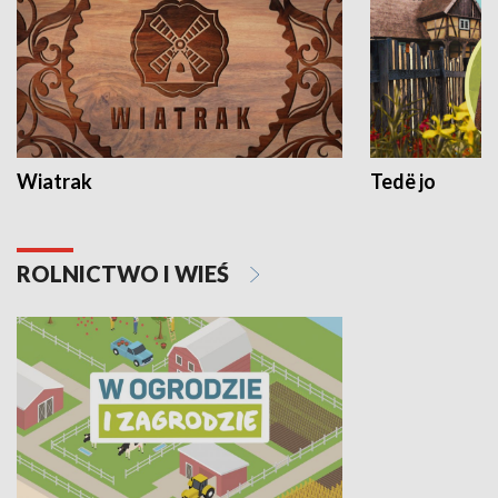
Wiatrak
Tedë jo
ROLNICTWO I WIEŚ