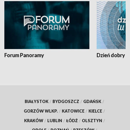
Forum Panoramy
Dzień dobry t
BIAŁYSTOK
/
BYDGOSZCZ
/
GDAŃSK
/
GORZÓW WLKP.
/
KATOWICE
/
KIELCE
/
KRAKÓW
/
LUBLIN
/
ŁÓDŹ
/
OLSZTYN
/