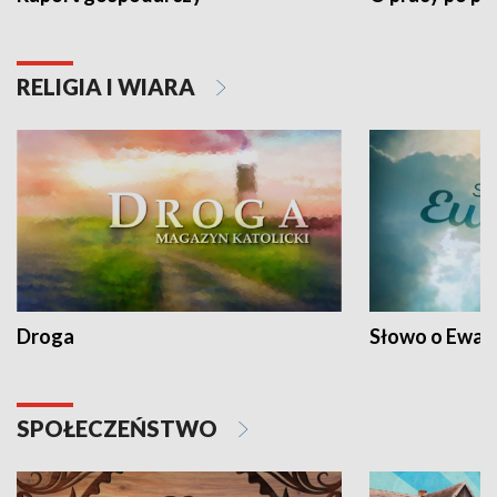
RELIGIA I WIARA
Droga
Słowo o Ewang
SPOŁECZEŃSTWO