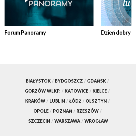
Forum Panoramy
Dzień dobry t
BIAŁYSTOK
/
BYDGOSZCZ
/
GDAŃSK
/
GORZÓW WLKP.
/
KATOWICE
/
KIELCE
/
KRAKÓW
/
LUBLIN
/
ŁÓDŹ
/
OLSZTYN
/
OPOLE
/
POZNAŃ
/
RZESZÓW
/
SZCZECIN
/
WARSZAWA
/
WROCŁAW