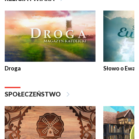
Droga
Słowo o Ewang
SPOŁECZEŃSTWO