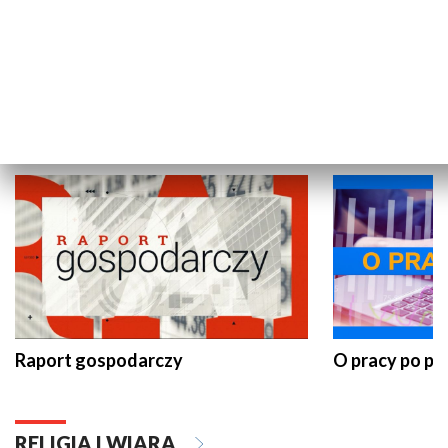
Wakacyjny Live z Telewizją Gdańsk
Pomorze na 
GOSPODARKA
Raport gospodarczy
O pracy po pr
RELIGIA I WIARA