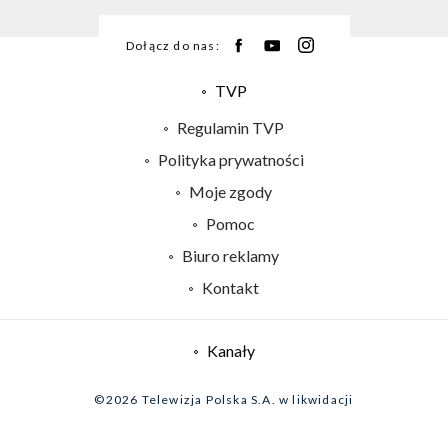
Dołącz do nas:
TVP
Abonament TVP
Regulamin TVP
Emisja w TVP
Polityka prywatności
Centrum informacji TVP
Moje zgody
Naziemna Telewizja Cyfrowa
Pomoc
Sklep TVP
Biuro reklamy
Rada Programowa
Kontakt
System NOS
Informacje o nadawcy
Kanały
Program dla prasy
©2026 Telewizja Polska S.A. w likwidacji
Biuro Reklamy
Ogłoszenie przetargowe