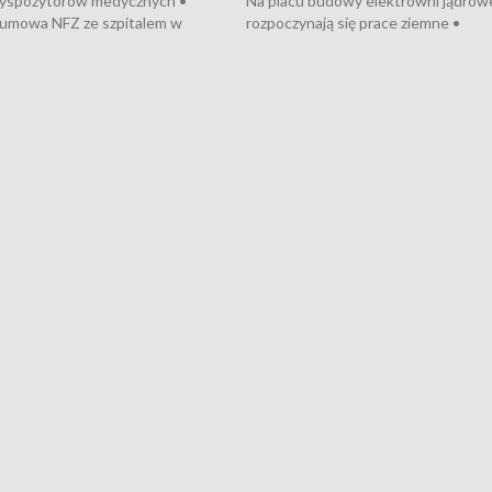
dyspozytorów medycznych •
Na placu budowy elektrowni jądrow
umowa NFZ ze szpitalem w
rozpoczynają się prace ziemne •
• Otwarto Morski Terminal
Podpisano umowę na budowę obwo
nkowy • Budowa morskiej farmy
Starogardu Gdańskiego • Za kilka dn
 • Korki na gdańskich Stogach •
wodowanie ORP „Wicher” • 18 mili
czne zachowania na torach •
złotych na inwestycje w szkołach w
nowych „trajtków” dla Gdyni
i Wejherowie • Nowy sprzęt
kardiologiczny dla Puckiego Szpitala
Pomorzu znów rekordowe upały