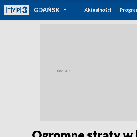
POWRÓT DO
GDAŃSK
Aktualności
Progr
TVP REGIONY
Ogromne straty w 