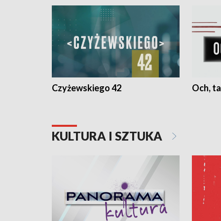
Czyżewskiego 42
Och, ta
KULTURA I SZTUKA