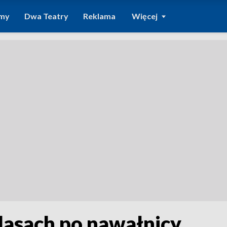
amy
Dwa Teatry
Reklama
Więcej
lasach po nawałnicy