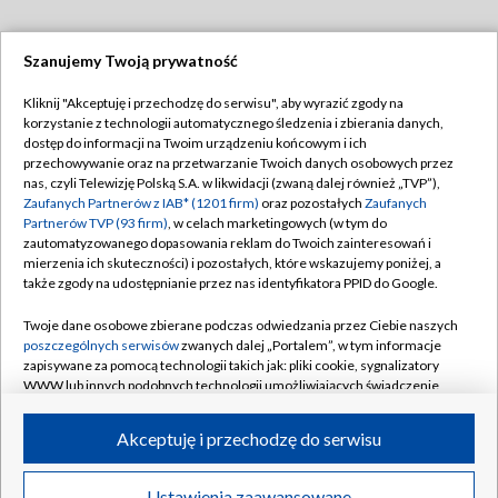
Szanujemy Twoją prywatność
Dołącz do nas:
Kliknij "Akceptuję i przechodzę do serwisu", aby wyrazić zgody na
korzystanie z technologii automatycznego śledzenia i zbierania danych,
TVP
dostęp do informacji na Twoim urządzeniu końcowym i ich
Abonament TVP
przechowywanie oraz na przetwarzanie Twoich danych osobowych przez
Regulamin TVP
nas, czyli Telewizję Polską S.A. w likwidacji (zwaną dalej również „TVP”),
Emisja w TVP
Zaufanych Partnerów z IAB* (1201 firm)
oraz pozostałych
Zaufanych
Polityka prywatności
Partnerów TVP (93 firm)
, w celach marketingowych (w tym do
Centrum informacji TVP
Moje zgody
zautomatyzowanego dopasowania reklam do Twoich zainteresowań i
mierzenia ich skuteczności) i pozostałych, które wskazujemy poniżej, a
Naziemna Telewizja Cyfrowa
Pomoc
także zgody na udostępnianie przez nas identyfikatora PPID do Google.
Sklep TVP
Biuro reklamy
Twoje dane osobowe zbierane podczas odwiedzania przez Ciebie naszych
Rada Programowa
poszczególnych serwisów
zwanych dalej „Portalem”, w tym informacje
Kontakt
zapisywane za pomocą technologii takich jak: pliki cookie, sygnalizatory
System NOS
WWW lub innych podobnych technologii umożliwiających świadczenie
dopasowanych i bezpiecznych usług, personalizację treści oraz reklam,
Informacje o nadawcy
Kanały
udostępnianie funkcji mediów społecznościowych oraz analizowanie
Akceptuję i przechodzę do serwisu
ruchu w Internecie.
Program dla prasy
©2026 Telewizja Polska S.A. w likwidacji
Biuro Reklamy
Twoje dane osobowe zbierane podczas odwiedzania przez Ciebie
Ustawienia zaawansowane