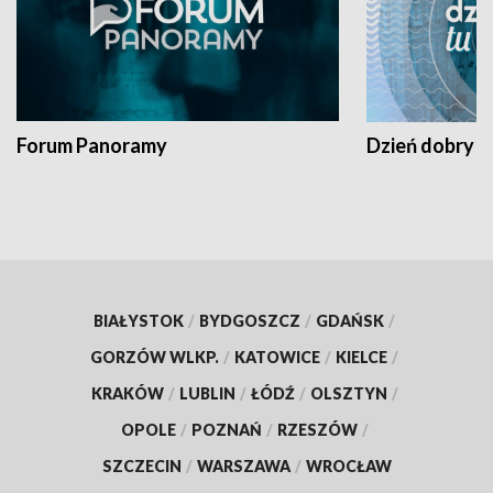
Forum Panoramy
Dzień dobry t
BIAŁYSTOK
/
BYDGOSZCZ
/
GDAŃSK
/
GORZÓW WLKP.
/
KATOWICE
/
KIELCE
/
KRAKÓW
/
LUBLIN
/
ŁÓDŹ
/
OLSZTYN
/
OPOLE
/
POZNAŃ
/
RZESZÓW
/
SZCZECIN
/
WARSZAWA
/
WROCŁAW