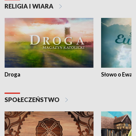
RELIGIA I WIARA
Droga
Słowo o Ewang
SPOŁECZEŃSTWO