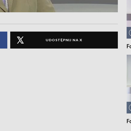
UDOSTĘPNIJ NA X
F
F