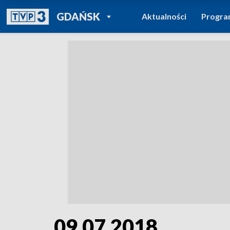
POWRÓT DO
GDAŃSK
Aktualności
Progr
TVP REGIONY
09.07.2018