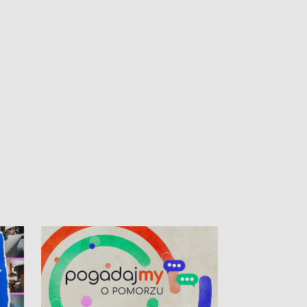
kibiców na trasie przejazdu peletonu
Tour de Pologne przez Kaszuby