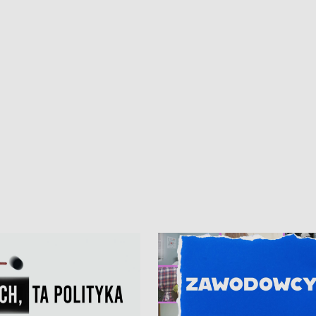
iczny dla Puckiego Szpitala • Na
witali Tour de Pologne
znów rekordowe upały