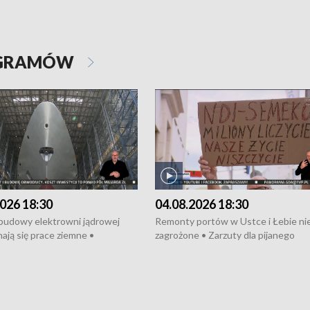
OGRAMÓW
026 18:30
04.08.2026 18:30
 budowy elektrowni jądrowej
Remonty portów w Ustce i Łebie ni
ają się prace ziemne •
zagrożone • Zarzuty dla pijanego
o umowę na budowę obwodnicy
kierowcy ciągnika • Protest
u Gdańskiego • Za kilka dni
poszkodowanych przez dewelopera
e ORP „Wicher” • 18 milionów
Gdyni • Milion zł dla dzieci z UCK od
a inwestycje w szkołach w Rumi
Cancer Fighters • Efekty wpisu Gdy
owie • Nowy sprzęt
Listę UNESCO • Kaszubscy kuczerz