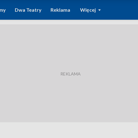
amy
Dwa Teatry
Reklama
Więcej