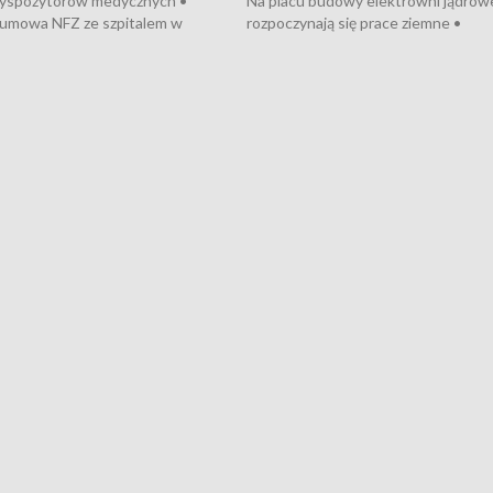
dyspozytorów medycznych •
Na placu budowy elektrowni jądrow
umowa NFZ ze szpitalem w
rozpoczynają się prace ziemne •
• Otwarto Morski Terminal
Podpisano umowę na budowę obwo
nkowy • Budowa morskiej farmy
Starogardu Gdańskiego • Za kilka dn
 • Korki na gdańskich Stogach •
wodowanie ORP „Wicher” • 18 mili
czne zachowania na torach •
złotych na inwestycje w szkołach w
nowych „trajtków” dla Gdyni
i Wejherowie • Nowy sprzęt
kardiologiczny dla Puckiego Szpitala
Pomorzu znów rekordowe upały