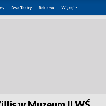
amy
Dwa Teatry
Reklama
Więcej
llis w Muzeum II WŚ