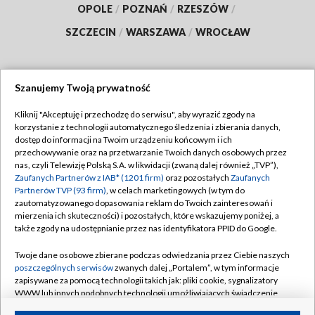
OPOLE
/
POZNAŃ
/
RZESZÓW
/
SZCZECIN
/
WARSZAWA
/
WROCŁAW
Szanujemy Twoją prywatność
Dołącz do nas:
Kliknij "Akceptuję i przechodzę do serwisu", aby wyrazić zgody na
korzystanie z technologii automatycznego śledzenia i zbierania danych,
TVP
dostęp do informacji na Twoim urządzeniu końcowym i ich
Abonament TVP
przechowywanie oraz na przetwarzanie Twoich danych osobowych przez
Regulamin TVP
nas, czyli Telewizję Polską S.A. w likwidacji (zwaną dalej również „TVP”),
Emisja w TVP
Zaufanych Partnerów z IAB* (1201 firm)
oraz pozostałych
Zaufanych
Polityka prywatności
Partnerów TVP (93 firm)
, w celach marketingowych (w tym do
Centrum informacji TVP
Moje zgody
zautomatyzowanego dopasowania reklam do Twoich zainteresowań i
mierzenia ich skuteczności) i pozostałych, które wskazujemy poniżej, a
Naziemna Telewizja Cyfrowa
Pomoc
także zgody na udostępnianie przez nas identyfikatora PPID do Google.
Sklep TVP
Biuro reklamy
Twoje dane osobowe zbierane podczas odwiedzania przez Ciebie naszych
Rada Programowa
poszczególnych serwisów
zwanych dalej „Portalem”, w tym informacje
Kontakt
zapisywane za pomocą technologii takich jak: pliki cookie, sygnalizatory
System NOS
WWW lub innych podobnych technologii umożliwiających świadczenie
dopasowanych i bezpiecznych usług, personalizację treści oraz reklam,
Informacje o nadawcy
Kanały