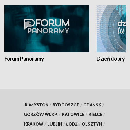
Forum Panoramy
Dzień dobry t
BIAŁYSTOK
/
BYDGOSZCZ
/
GDAŃSK
/
GORZÓW WLKP.
/
KATOWICE
/
KIELCE
/
KRAKÓW
/
LUBLIN
/
ŁÓDŹ
/
OLSZTYN
/