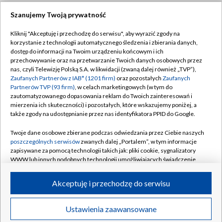
Szanujemy Twoją prywatność
Dołącz do nas:
Kliknij "Akceptuję i przechodzę do serwisu", aby wyrazić zgody na
korzystanie z technologii automatycznego śledzenia i zbierania danych,
TVP
dostęp do informacji na Twoim urządzeniu końcowym i ich
Abonament TVP
przechowywanie oraz na przetwarzanie Twoich danych osobowych przez
Regulamin TVP
nas, czyli Telewizję Polską S.A. w likwidacji (zwaną dalej również „TVP”),
Emisja w TVP
Zaufanych Partnerów z IAB* (1201 firm)
oraz pozostałych
Zaufanych
Polityka prywatności
Partnerów TVP (93 firm)
, w celach marketingowych (w tym do
Centrum informacji TVP
Moje zgody
zautomatyzowanego dopasowania reklam do Twoich zainteresowań i
mierzenia ich skuteczności) i pozostałych, które wskazujemy poniżej, a
Naziemna Telewizja Cyfrowa
Pomoc
także zgody na udostępnianie przez nas identyfikatora PPID do Google.
Sklep TVP
Biuro reklamy
Twoje dane osobowe zbierane podczas odwiedzania przez Ciebie naszych
Rada Programowa
poszczególnych serwisów
zwanych dalej „Portalem”, w tym informacje
Kontakt
zapisywane za pomocą technologii takich jak: pliki cookie, sygnalizatory
System NOS
WWW lub innych podobnych technologii umożliwiających świadczenie
dopasowanych i bezpiecznych usług, personalizację treści oraz reklam,
Informacje o nadawcy
Kanały
udostępnianie funkcji mediów społecznościowych oraz analizowanie
Akceptuję i przechodzę do serwisu
ruchu w Internecie.
Program dla prasy
©2026 Telewizja Polska S.A. w likwidacji
Biuro Reklamy
Twoje dane osobowe zbierane podczas odwiedzania przez Ciebie
Ustawienia zaawansowane
poszczególnych serwisów
na Portalu, takie jak adresy IP, identyfikatory
Ogłoszenie przetargowe