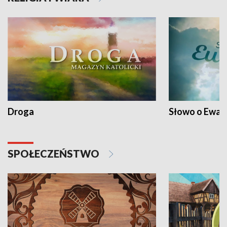
Droga
Słowo o Ewang
SPOŁECZEŃSTWO