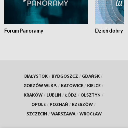
Forum Panoramy
Dzień dobry t
BIAŁYSTOK
/
BYDGOSZCZ
/
GDAŃSK
/
GORZÓW WLKP.
/
KATOWICE
/
KIELCE
/
KRAKÓW
/
LUBLIN
/
ŁÓDŹ
/
OLSZTYN
/
OPOLE
/
POZNAŃ
/
RZESZÓW
/
SZCZECIN
/
WARSZAWA
/
WROCŁAW